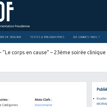
Orientation Freudienne
OREXIE-BOULIMIE
TEXTES & BIBLIOGRAPHIES
QUI SOMMES-NOUS ?
– “Le corps en cause” – 23ème soirée clinique 
Publié
Evader
ories :
Mots-Clefs :
MORAL
e Catégories
toxicomanie