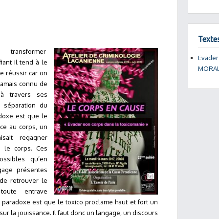
Texte
de transformer
Evader
iant il tend à le
MORAL
e réussir car on
 jamais connu de
 à travers ses
a séparation du
adoxe est que le
ce au corps, un
sait regagner
 le corps. Ces
ossibles qu’en
gage présentes
 de retrouver le
toute entrave
 paradoxe est que le toxico proclame haut et fort un
sur la jouissance. Il faut donc un langage, un discours