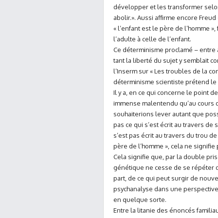
développer et les transformer selon
abolir.». Aussi affirme encore Freu
« l’enfant est le père de l’homme »
l’adulte à celle de l’enfant.
Ce déterminisme proclamé – entre a
tant la liberté du sujet y semblait
l’Inserm sur « Les troubles de la co
déterminisme scientiste prétend le
Il y a, en ce qui concerne le point 
immense malentendu qu’au cours de
souhaiterions lever autant que possi
pas ce qui s’est écrit au travers de
s’est pas écrit au travers du trou de
père de l’homme », cela ne signifie p
Cela signifie que, par la double pr
génétique ne cesse de se répéter d
part, de ce qui peut surgir de nouve
psychanalyse dans une perspective h
en quelque sorte.
Entre la litanie des énoncés familiau