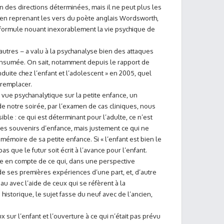
 des directions déterminées, mais il ne peut plus les
d en reprenant les vers du poète anglais Wordsworth,
, formule nouant inexorablement la vie psychique de
utres – a valu à la psychanalyse bien des attaques
 consumée. On sait, notamment depuis le rapport de
nduite chez l’enfant et l’adolescent » en 2005, quel
 remplacer.
de vue psychanalytique sur la petite enfance, un
 notre soirée, par l’examen de cas cliniques, nous
ble : ce qui est déterminant pour l’adulte, ce n’est
 ses souvenirs d’enfance, mais justement ce qui ne
 mémoire de sa petite enfance. Si « l’enfant est bien le
as que le futur soit écrit à l’avance pour l’enfant.
ise en compte de ce qui, dans une perspective
e ses premières expériences d’une part, et, d’autre
au avec l’aide de ceux qui se réfèrent à la
istorique, le sujet fasse du neuf avec de l’ancien,
x sur l’enfant et l’ouverture à ce qui n’était pas prévu