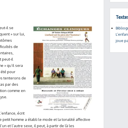
Texte
ut-il se
Bibliog
uent » sur lui,
L’enfan
mptômes
joue pa
fficultés de
ntaires,
 peut-il
e » qu’il sera
a été pour
us tenterons de
 cas par des
tution comme en
lyse.
’enfance, écrit
e petit homme a établi le mode et la tonalité affective
n et l’autre sexe, il peut, à partir de là les