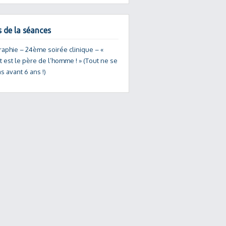
s de la séances
raphie – 24ème soirée clinique – «
t est le père de l’homme ! » (Tout ne se
s avant 6 ans !)