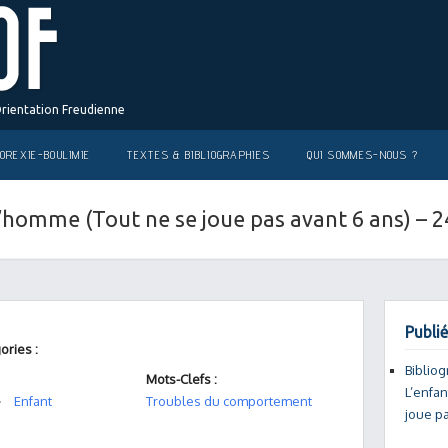
Orientation Freudienne
OREXIE-BOULIMIE
TEXTES & BIBLIOGRAPHIES
QUI SOMMES-NOUS ?
 l’homme (Tout ne se joue pas avant 6 ans) – 
Publié
ories :
Bibliog
Mots-Clefs :
L’enfan
Enfant
Troubles du comportement
joue pa