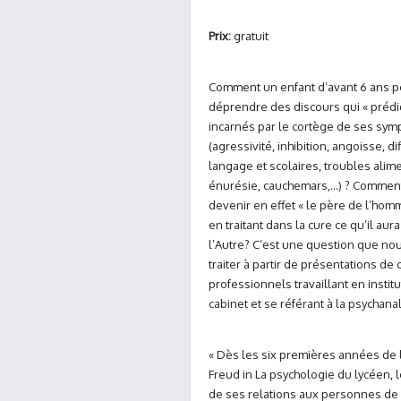
Prix:
gratuit
Comment un enfant d’avant 6 ans pe
déprendre des discours qui « prédiq
incarnés par le cortège de ses sy
(agressivité, inhibition, angoisse, di
langage et scolaires, troubles alime
énurésie, cauchemars,…) ? Comment
devenir en effet « le père de l’homm
en traitant dans la cure ce qu’il aur
l’Autre? C’est une question que no
traiter à partir de présentations de
professionnels travaillant en insti
cabinet et se référant à la psychana
« Dès les six premières années de l
Freud in La psychologie du lycéen, l
de ses relations aux personnes de l’u