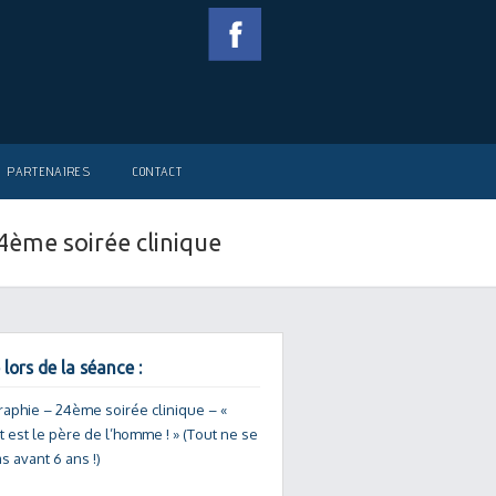
PARTENAIRES
CONTACT
24ème soirée clinique
 lors de la séance :
raphie – 24ème soirée clinique – «
t est le père de l’homme ! » (Tout ne se
s avant 6 ans !)