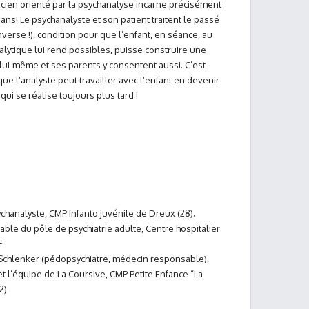
ticien orienté par la psychanalyse incarne précisément
 ans! Le psychanalyste et son patient traitent le passé
inverse !), condition pour que l’enfant, en séance, au
nalytique lui rend possibles, puisse construire une
 lui-même et ses parents y consentent aussi. C’est
que l’analyste peut travailler avec l’enfant en devenir
qui se réalise toujours plus tard !
chanalyste, CMP Infanto juvénile de Dreux (28).
le du pôle de psychiatrie adulte, Centre hospitalier
F
 Schlenker (pédopsychiatre, médecin responsable),
 l’équipe de La Coursive, CMP Petite Enfance “La
2)