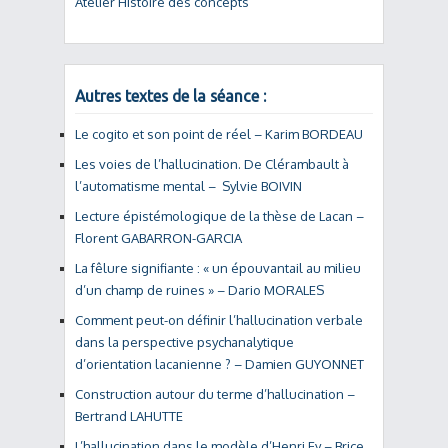
Atelier Histoire des concepts
Autres textes de la séance :
Le cogito et son point de réel – Karim BORDEAU
Les voies de l’hallucination. De Clérambault à
l’automatisme mental – Sylvie BOIVIN
Lecture épistémologique de la thèse de Lacan –
Florent GABARRON-GARCIA
La fêlure signifiante : « un épouvantail au milieu
d’un champ de ruines » – Dario MORALES
Comment peut-on définir l’hallucination verbale
dans la perspective psychanalytique
d’orientation lacanienne ? – Damien GUYONNET
Construction autour du terme d’hallucination –
Bertrand LAHUTTE
L’hallucination dans le modèle d’Henri Ey – Brice