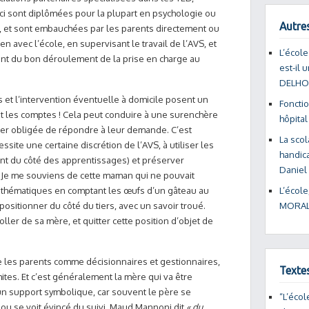
ci sont diplômées pour la plupart en psychologie ou
Autres
n, et sont embauchées par les parents directement ou
lien avec l’école, en supervisant le travail de l’AVS, et
L’école
urant du bon déroulement de la prise en charge au
est-il 
DELH
 et l’intervention éventuelle à domicile posent un
Foncti
ont les comptes ! Cela peut conduire à une surenchère
hôpital
uver obligée de répondre à leur demande. C’est
La scol
te une certaine discrétion de l’AVS, à utiliser les
handica
uent du côté des apprentissages) et préserver
Daniel
. Je me souviens de cette maman qui ne pouvait
thématiques en comptant les œufs d’un gâteau au
L’école
 positionner du côté du tiers, avec un savoir troué.
MORAL
oller de sa mère, et quitter cette position d’objet de
les parents comme décisionnaires et gestionnaires,
Texte
ites.
Et c’est généralement la mère qui va être
 support symbolique, car souvent le père se
“L’écol
 ou se voit évincé du suivi. Maud Mannoni dit
« du