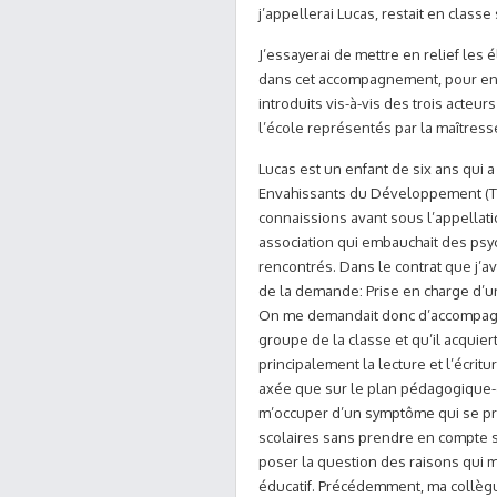
j’appellerai Lucas, restait en clas
J’essayerai de mettre en relief les
dans cet accompagnement, pour ensu
introduits vis-à-vis des trois acteur
l’école représentés par la maîtress
Lucas est un enfant de six ans qui 
Envahissants du Développement (TE
connaissions avant sous l’appellati
association qui embauchait des psych
rencontrés. Dans le contrat que j’av
de la demande: Prise en charge d’un
On me demandait donc d’accompagner
groupe de la classe et qu’il acquie
principalement la lecture et l’écr
axée que sur le plan pédagogique-
m’occuper d’un symptôme qui se pré
scolaires sans prendre en compte sa
poser la question des raisons qui 
éducatif. Précédemment, ma collègu