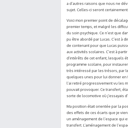
a d’autres raisons que nous ne déve
sujet. Celles-ci seront certainemen
Voici mon premier point de décalag
premier temps, et malgré les difficu
du soin psychique. Ce n’est que d
pu être abordé par Lucas. C’est à d
de contenant pour que Lucas puisse s’
aux activités scolaires. C’est à part
d’intérêts de cet enfant, lesquels ét
programme scolaire, pour instaurer u
très intéressé par les trésors, par 
quelques unes pour lui donner en fi
l’ai retiré progressivement vu les
pouvait provoquer. Ce transfert, éta
sorte de locomotive où j’essayais d
Ma position était orientée par la po
des effets de ces écarts que je viens
un aménagement de l’espace qui est
transfert. L’aménagement de l’espac