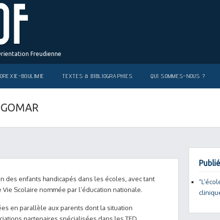
Orientation Freudienne
OREXIE-BOULIMIE
TEXTES & BIBLIOGRAPHIES
QUI SOMMES-NOUS ?
an GOMAR
Publié
ion des enfants handicapés dans les écoles, avec tant
“L’écol
e Vie Scolaire nommée par l’éducation nationale.
cliniqu
s en parallèle aux parents dont la situation
ciations partenaires spécialisées dans les TED,