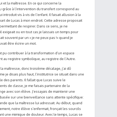
lui et la maîtresse. En ce qui concerne la
u grâce à l’intervention du transfert correspond au
introduit vis à vis de l’enfant. Il faisait allusion à la
part de Lucas à mon endroit. Cette adresse proposait
ermettant de respirer. Dans ce sens, je ne
il exigeait ou en tout cas je laissais un temps pour
dait souvent par un « je ne peux pas !» quand je
uvait être écrire un mot.
t pu contribuer à la transformation d’un espace
t au registre symbolique, au registre de l’Autre.
la maîtresse, donc troisième décalage, j’ai dû
 je disais plus haut, l’institutrice se situait dans une
es parents. Il fallait que Lucas suive le
ts de classe, je me faisais partenaire de la
ange avec son élève. J’essayais de maintenir une
 basée sur une bienveillance sans attente spécifique:
ande que la maîtresse lui adressait. Au début, quand
ement, notre élève s’enfermait, fronçait les sourcils
nnant une mimique de douleur. Avec le temps, Lucas se