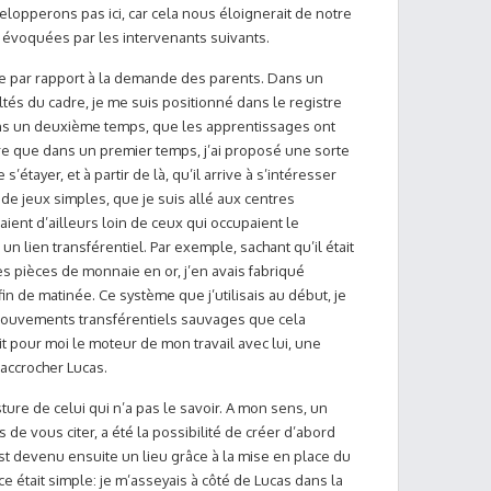
lopperons pas ici, car cela nous éloignerait de notre
t évoquées par les intervenants suivants.
e par rapport à la demande des parents. Dans un
ltés du cadre, je me suis positionné dans le registre
ans un deuxième temps, que les apprentissages ont
ire que dans un premier temps, j’ai proposé une sorte
étayer, et à partir de là, qu’il arrive à s’intéresser
ir de jeux simples, que je suis allé aux centres
aient d’ailleurs loin de ceux qui occupaient le
n lien transférentiel. Par exemple, sachant qu’il était
les pièces de monnaie en or, j’en avais fabriqué
n de matinée. Ce système que j’utilisais au début, je
 mouvements transférentiels sauvages que cela
it pour moi le moteur de mon travail avec lui, une
’accrocher Lucas.
sture de celui qui n’a pas le savoir. A mon sens, un
 de vous citer, a été la possibilité de créer d’abord
 devenu ensuite un lieu grâce à la mise en place du
e était simple: je m’asseyais à côté de Lucas dans la