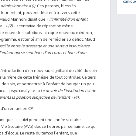
cliniqu
démissionnaire » (1)
. Ces parents, blessés
leur enfant, peuvent désirer à travers cette
. Maud Mannoni disait que
« l’infirmité d’un enfant
ue…
» (2).
La tentative de réparation mène
de nouvelles solutions : chaque nouveau médecin,
gramme, est tenté afin de remédier au déficit. Maud
oscille entre le dressage et une sorte d’insouciance
l’enfant qui se sent hors d’un corps et hors d’une
ul l’introduction d’un nouveau signifiant du côté du soin
r la mère de cette frénésie de tout contrôler. Ce tiers
on de soin, et permettrait à l’enfant de bouger un peu.
accia, psychanalyste :
« Le devoir de l’institution est de
rents la position subjective de l’enfant » (4).
d’un enfant en CP.
fant que j’ai suivi pendant une année scolaire.
de Vie Scolaire (AVS) douze heures par semaine, ce qui
s d’école. Le reste du temps l’enfant, que