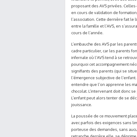
proposant des AVS privées. Celles-
en cours de validation de formatio
l’association. Cette dernière fait le 
entre la famille et l’AVS, en s’ass
cours de l’année.
L’embauche des AVS par les parents
cadre particulier, car les parents f
infernale où l’AVS tend à se retro
pourquoi cet accompagnement nécessi
signifiants des parents (qui se sit
l’émergence subjective de l’enfant
entendre que l’on apprenne les ma
chocolat. L’intervenant doit donc se
L’enfant peut alors tenter de se déc
jouissance.
La poussée de ce mouvement place 
avec parfois des exigences sans lim
porteuse des demandes, sans aucun
retranche derrière elle, se déprime