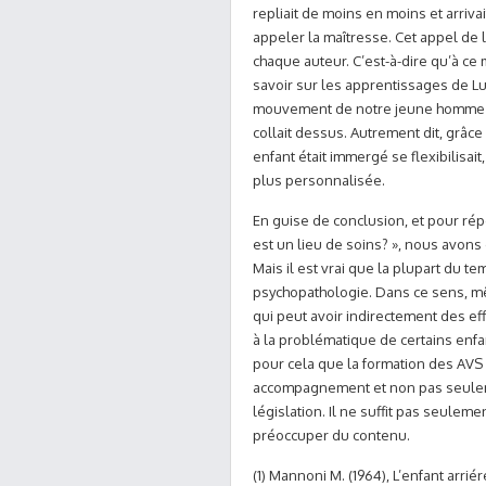
repliait de moins en moins et arriv
appeler la maîtresse. Cet appel de 
chaque auteur. C’est-à-dire qu’à ce
savoir sur les apprentissages de L
mouvement de notre jeune homme ava
collait dessus. Autrement dit, grâc
enfant était immergé se flexibilisait
plus personnalisée.
En guise de conclusion, et pour rép
est un lieu de soins? », nous avons 
Mais il est vrai que la plupart du t
psychopathologie. Dans ce sens, mê
qui peut avoir indirectement des ef
à la problématique de certains enfan
pour cela que la formation des AVS
accompagnement et non pas seuleme
législation. Il ne suffit pas seuleme
préoccuper du contenu.
(1) Mannoni M. (1964),
L’enfant arrié