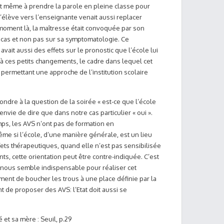
ait même à prendre la parole en pleine classe pour
l’élève vers l’enseignante venait aussi replacer
 moment là, la maîtresse était convoquée par son
ucas et non pas sur sa symptomatologie. Ce
it aussi des effets sur le pronostic que l’école lui
e à ces petits changements, le cadre dans lequel cet
, permettant une approche de l’institution scolaire
ondre à la question de la soirée « est-ce que l’école
envie de dire que dans notre cas particulier « oui ».
emps, les AVS n’ont pas de formation en
me si l’école, d’une manière générale, est un lieu
fets thérapeutiques, quand elle n’est pas sensibilisée
ts, cette orientation peut être contre-indiquée. C’est
 nous semble indispensable pour réaliser cet
nt de boucher les trous à une place définie par la
nt de proposer des AVS: l’Etat doit aussi se
ré et sa mère :
Seuil, p.29