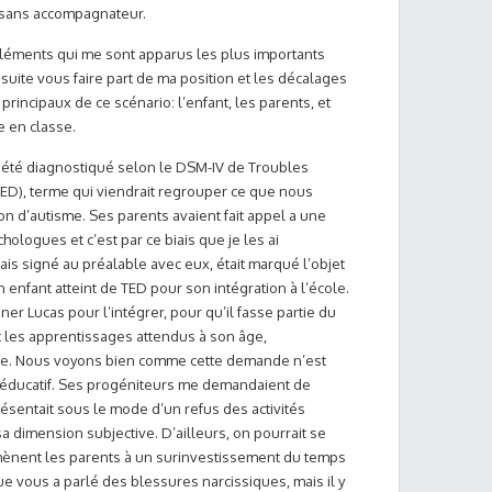
se sans accompagnateur.
 éléments qui me sont apparus les plus importants
ite vous faire part de ma position et les décalages
s principaux de ce scénario: l’enfant, les parents, et
e en classe.
a été diagnostiqué selon le DSM-IV de Troubles
D), terme qui viendrait regrouper ce que nous
on d’autisme. Ses parents avaient fait appel a une
ologues et c’est par ce biais que je les ai
ais signé au préalable avec eux, était marqué l’objet
 enfant atteint de TED pour son intégration à l’école.
 Lucas pour l’intégrer, pour qu’il fasse partie du
rt les apprentissages attendus à son âge,
iture. Nous voyons bien comme cette demande n’est
éducatif. Ses progéniteurs me demandaient de
sentait sous le mode d’un refus des activités
 dimension subjective. D’ailleurs, on pourrait se
mènent les parents à un surinvestissement du temps
e vous a parlé des blessures narcissiques, mais il y