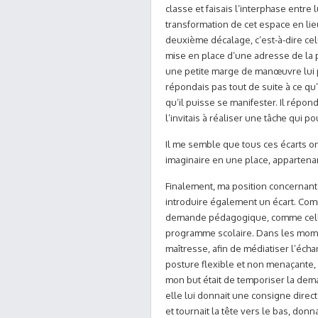
classe et faisais l’interphase entre 
transformation de cet espace en lie
deuxième décalage, c’est-à-dire celui 
mise en place d’une adresse de la 
une petite marge de manœuvre lui p
répondais pas tout de suite à ce qu’
qu’il puisse se manifester. Il répon
l’invitais à réaliser une tâche qui po
Il me semble que tous ces écarts on
imaginaire en une place, appartenan
Finalement, ma position concernant 
introduire également un écart. Comme
demande pédagogique, comme celle d
programme scolaire. Dans les momen
maîtresse, afin de médiatiser l’éch
posture flexible et non menaçante,
mon but était de temporiser la dem
elle lui donnait une consigne direct
et tournait la tête vers le bas, do