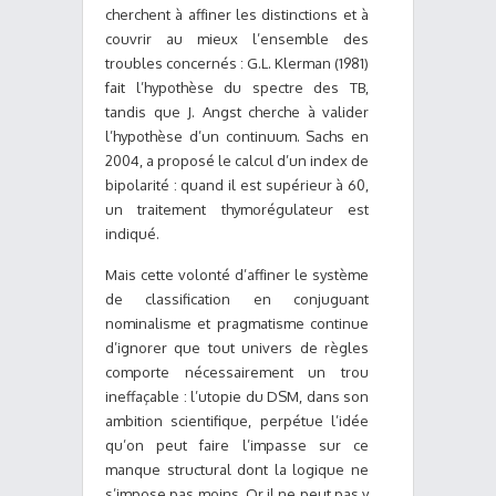
cherchent à affiner les distinctions et à
couvrir au mieux l’ensemble des
troubles concernés : G.L. Klerman (1981)
fait l’hypothèse du spectre des TB,
tandis que J. Angst cherche à valider
l’hypothèse d’un continuum. Sachs en
2004, a proposé le calcul d’un index de
bipolarité : quand il est supérieur à 60,
un traitement thymorégulateur est
indiqué.
Mais cette volonté d’affiner le système
de classification en conjuguant
nominalisme et pragmatisme continue
d’ignorer que tout univers de règles
comporte nécessairement un trou
ineffaçable : l’utopie du DSM, dans son
ambition scientifique, perpétue l’idée
qu’on peut faire l’impasse sur ce
manque structural dont la logique ne
s’impose pas moins. Or il ne peut pas y