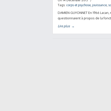
On 14 December 2013
/
Tags:
corps et psychose
,
jouissance
,
s
DAMIEN GUYONNET En 1966 Lacan, ré
questionnaient à propos de la fonct
Lire plus
→