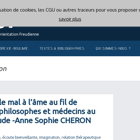
lisation de cookies, les CGU ou autres traceurs pour vous proposer d
savoir plus
Orientation Freudienne
OREXIE-BOULIMIE
TEXTES & BIBLIOGRAPHIES
QUI SOMMES-NOUS ?
on
le mal à l’âme au fil de
s, philosophes et médecins au
étude -Anne Sophie CHERON
e
,
écoute bienveillante
,
imagination
,
relation thérapeutique