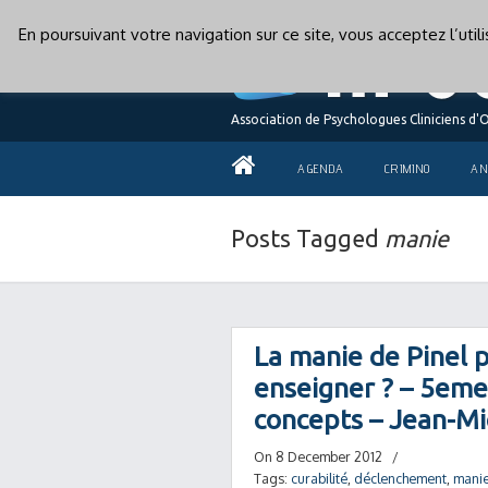
En poursuivant votre navigation sur ce site, vous acceptez l’uti
Association de Psychologues Cliniciens d'
AGENDA
CRIMINO
AN
Posts Tagged
manie
La manie de Pinel 
enseigner ? – 5eme
concepts – Jean-M
On 8 December 2012
/
Tags:
curabilité
,
déclenchement
,
mani