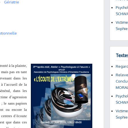
Gériatrie
Psycho
SCHW
Victime
Sophi
tutionnelle
Texte
onté à la plainte,
Regard
, mais pas en tant
Relever
rvenant dans les
Conclus
 à l’accueil de la
MORAL
Général, dans les
Psycho
ictime d’agression
SCHW
 ; le sans papiers
ent ou encore la
Victime
 centres d’écoute
Sophi
’est que dans ces