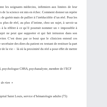
onte les soignants médecins, infirmiers aux limites de leur
rs de la science est mis en échec. Comment donner un repère
de guérir mais de pallier à l’irréductible d’un réel. Pour les
 au plus de réel, au plus d’intime, chez un sujet, à savoir sa
n à la référer à ce qu’il pourrait nommer un « impossible à
ujet ne peut que supporter et qui fait intrusion dans son
éviter. C’est donc par ce bout que le clinicien entend ces
 secrétaire des dires du patient en tentant de restituer la part
 de la vie – là où la proximité du réel a pour effet de mettre
 psychologue CHSA, psychanalyste, membre de l’ECF
 de rien
»
tal Saint Louis, service d’hématologie adulte (75)