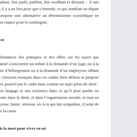
rlant, être parlé, parlêtre, être souffrant et désirant ; il sait
, il y a un lieu pour que s’entende, ce qui semblait au départ
 propose une alternative au déterminisme scientifique en
 un espace pour le contingent.
rat
formation des pratiques et des effets sur les sujets qui
mené à rencontrer un enfant à la demande d’un juge, ou à la
ntre d’hébergement ou à la demande d’un employeur offrant
 clinicien exerçant dans ces cadres bien définis se propose
jet passivé par le cadre mais comme un sujet plein de droit :
 son langage et son existence dans ce qu’il peut perdre ou
ente dans le droit, et dans l’organisation sociale, et tout en
oisse, haine, tristesse, etc à ce qui fait symptôme, il tente de
i la cause.
e la mort pour vivre en soi