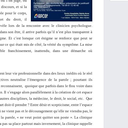
 ou l’on juge, ou
discours, et si la
ble pour le corps,
et du droit, il
vèle lors de la rencontre avec le clinicien psychologue.
ans son être, il arrive parfois qu’il n’est plus transparent à
gme. Et c’est lorsque cet énigme se renforce que peut se
sur ce qui était mis de côté, la vérité du symptôme. La mise
table franchissement, inattendu, dans une démarche où
nt leur vie professionnelle dans des lieux inédits où le réel
ctives neutralise l’émergence de la parole ; pourtant ils
s reconnaissent, quoique que parfois dans le flou voire dans
on. Il s’engage alors parallèlement à la création de cet espace
autres disciplines, la médecine, le droit, le social, etc. Que
rt doit-il prendre ? Entre désir et scepticisme, entre l’espace
ui ne vient pas et le découragement qu’elle ne viendra pas, le
la parole, « ne veut point quitter son poste ». La clinique
’a pas sa place partout mais inversement, la clinique rappelle