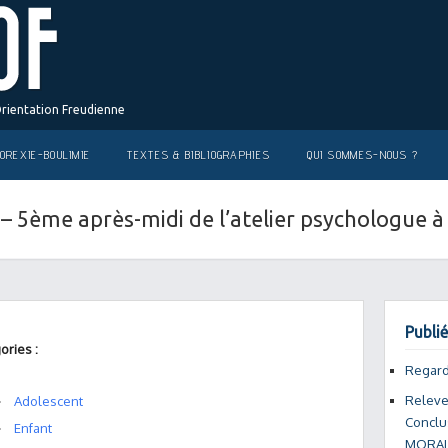
Orientation Freudienne
OREXIE-BOULIMIE
TEXTES & BIBLIOGRAPHIES
QUI SOMMES-NOUS ?
 – 5ème après-midi de l’atelier psychologue à
Publié
ories :
Regard
Relever
Adolescent
Conclus
Enfant
MORAL