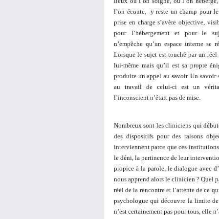
lieux où l’on soigne, où l’on héberge,
l’on écoute, y reste un champ pour le 
prise en charge s’avère objective, visi
pour l’hébergement et pour le suj
n’empêche qu’un espace interne se ré
Lorsque le sujet est touché par un réel d
lui-même mais qu’il est sa propre éni
produire un appel au savoir. Un savoir 
au travail de celui-ci est un véri
l’inconscient n’était pas de mise.
Nombreux sont les cliniciens qui débute
des dispositifs pour des raisons obje
interviennent parce que ces institution
le déni, la pertinence de leur interventi
propice à la parole, le dialogue avec d’
nous apprend alors le clinicien ? Quel pa
réel de la rencontre et l’attente de ce q
psychologue qui découvre la limite de 
n’est certainement pas pour tous, elle n