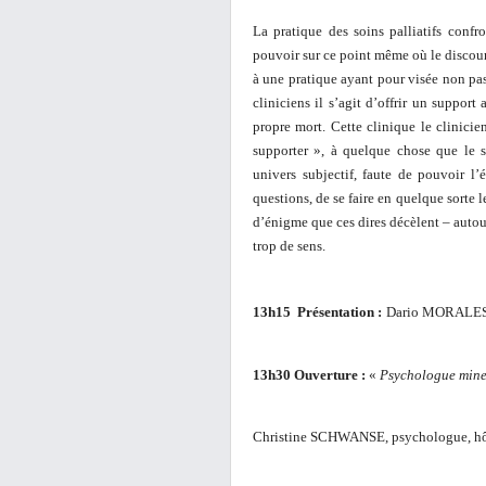
La pratique des soins palliatifs confr
pouvoir sur ce point même où le discou
à une pratique ayant pour visée non pas 
cliniciens il s’agit d’offrir un support
propre mort. Cette clinique le clinicie
supporter », à quelque chose que le s
univers subjectif, faute de pouvoir l’
questions, de se faire en quelque sorte le
d’énigme que ces dires décèlent – autour
trop de sens.
13h15 Présentation :
Dario MORALES,
13h30 Ouverture :
«
Psychologue mine
Christine SCHWANSE, psychologue, hôpi