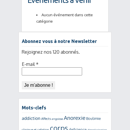
Événements à venir
Aucun événement dans cette
catégorie
Abonnez vous à notre Newsletter
Rejoignez nos 120 abonnés.
E-mail
*
Mots-clefs
Anorexie
addiction
Boulimie
Affects
angoisse
corps
deficience
clinique et création
descolarisation