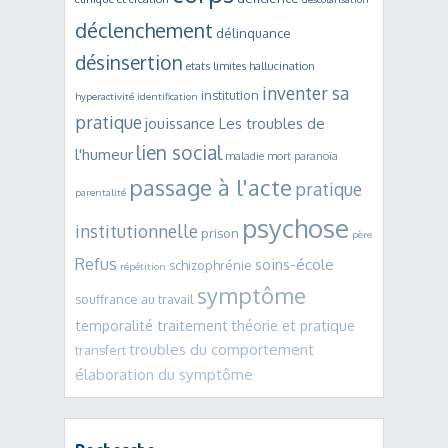
déclenchement
délinquance
désinsertion
etats limites
hallucination
inventer sa
institution
hyperactivité
identification
pratique
jouissance
Les troubles de
lien social
l'humeur
maladie mort
paranoïa
passage à l'acte
pratique
parentalité
psychose
institutionnelle
prison
père
Refus
soins-école
schizophrénie
répétition
symptôme
souffrance au travail
temporalité traitement
théorie et pratique
troubles du comportement
transfert
élaboration du symptôme