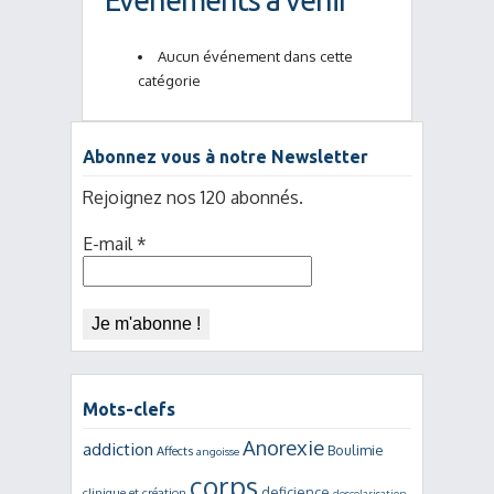
Événements à venir
Aucun événement dans cette
catégorie
Abonnez vous à notre Newsletter
Rejoignez nos 120 abonnés.
E-mail
*
Mots-clefs
Anorexie
addiction
Boulimie
Affects
angoisse
corps
deficience
clinique et création
descolarisation