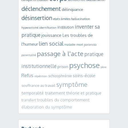
déclenchement
délinquance
désinsertion
etats limites
hallucination
inventer sa
institution
hyperactivité
identification
pratique
jouissance
Les troubles de
lien social
l'humeur
maladie mort
paranoïa
passage à l'acte
pratique
parentalité
psychose
institutionnelle
prison
père
Refus
soins-école
schizophrénie
répétition
symptôme
souffrance au travail
temporalité traitement
théorie et pratique
troubles du comportement
transfert
élaboration du symptôme