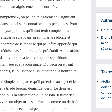
imentaire, amaigrissement, aménorrhée.
ymptôme », on peut dire également « signifiant
Autres
ne dans lequel se reconnaissent des personnes. Pour
De quo
nalyse, je dirais qu’il faut tenir compte de la
facer le sujet dans sa singularité radicale et
D’une f
la bou
ant compte de la réponse qui peut être apportée qui
récent
 réduise pas à un protocole pré-établi. A une affaire
ds. Il y a donc à tenir compte des positions
u langage et à la jouissance. Du vécu on en sait
cédents, la jouissance aussi autour de la nourriture.
Texte
 Simplement parce qu’il préexiste au sujet et le
Atelier
don et 
 la triade besoin, demande, désir. Le désir est
compen
 non plus la satisfaction d’un besoin. Il n’est rien
de l’ob
as vers un objet mais se présente comme un désir de
omprendre ceci, il est peut être important de