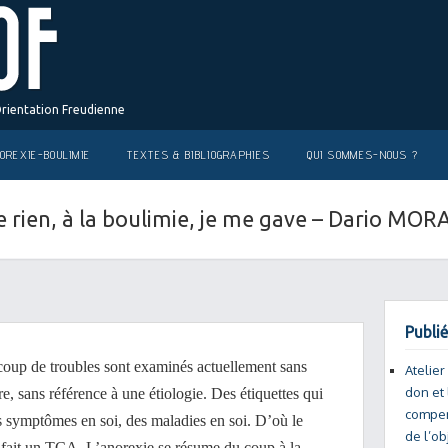
Orientation Freudienne
OREXIE-BOULIMIE
TEXTES & BIBLIOGRAPHIES
QUI SOMMES-NOUS ?
e rien, à la boulimie, je me gave – Dario MOR
Publié
ucoup de troubles sont examinés actuellement sans
Atelier
don et 
ure, sans référence à une étiologie. Des étiquettes qui
compen
s symptômes en soi, des maladies en soi. D’où le
de l’ob
ait un TCA. L’anorexie se résume du coup à la