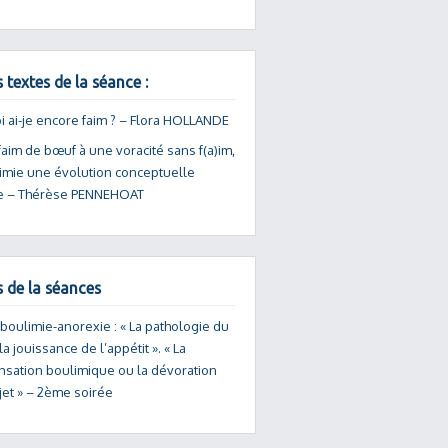
 textes de la séance :
i ai-je encore faim ? – Flora HOLLANDE
aim de bœuf à une voracité sans f(a)im,
limie une évolution conceptuelle
e – Thérèse PENNEHOAT
s de la séances
 boulimie-anorexie : « La pathologie du
la jouissance de l’appétit ». « La
sation boulimique ou la dévoration
jet » – 2ème soirée