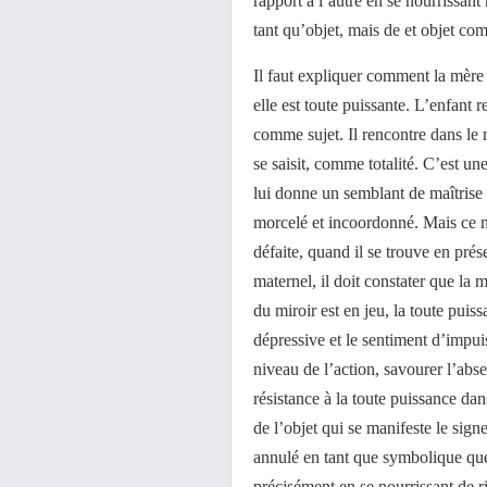
rapport à l’autre en se nourrissant
tant qu’objet, mais de et objet c
Il faut expliquer comment la mère p
elle est toute puissante. L’enfant 
comme sujet. Il rencontre dans le 
se saisit, comme totalité. C’est un
lui donne un semblant de maîtrise 
morcelé et incoordonné. Mais ce 
défaite, quand il se trouve en prés
maternel, il doit constater que la 
du miroir est en jeu, la toute puis
dépressive et le sentiment d’impu
niveau de l’action, savourer l’abs
résistance à la toute puissance dan
de l’objet qui se manifeste le sig
annulé en tant que symbolique que
précisément en se nourrissant de ri