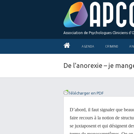
Association de Psychologues Cliniciens d'
AGENDA
CRIMINO
AN
De l’anorexie – je mang
Télécharger en PDF
D’abord, il faut signaler que bea
faire recours à la notion de struct
se juxtaposent et qui désignent de
terme de monosymptômes. On en f