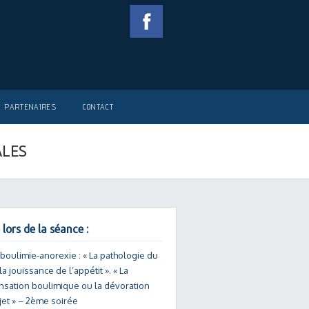
PARTENAIRES
CONTACT
ALES
 lors de la séance :
 boulimie-anorexie : « La pathologie du
la jouissance de l’appétit ». « La
sation boulimique ou la dévoration
jet » – 2ème soirée