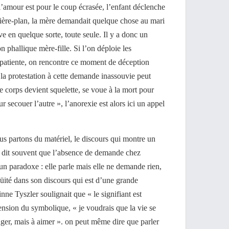
l’amour est pour le coup écrasée, l’enfant déclenche
rière-plan, la mère demandait quelque chose au mari
ve en quelque sorte, toute seule. Il y a donc un
 phallique mère-fille. Si l’on déploie les
e patiente, on rencontre ce moment de déception
a protestation à cette demande inassouvie peut
« le corps devient squelette, se voue à la mort pour
 secouer l’autre », l’anorexie est alors ici un appel
us partons du matériel, le discours qui montre un
st dit souvent que l’absence de demande chez
a un paradoxe : elle parle mais elle ne demande rien,
üité dans son discours qui est d’une grande
nne Tyszler soulignait que « le signifiant est
nsion du symbolique, « je voudrais que la vie se
nger, mais à aimer ». on peut même dire que parler