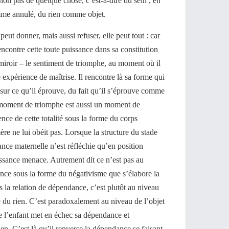
 non pas de quelque chose, c’est-à-dire du sein , en
omme annulé, du rien comme objet.
eut donner, mais aussi refuser, elle peut tout : car
rencontre cette toute puissance dans sa constitution
miroir – le sentiment de triomphe, au moment où il
e expérience de maîtrise. Il rencontre là sa forme qui
sur ce qu’il éprouve, du fait qu’il s’éprouve comme
moment de triomphe est aussi un moment de
ence de cette totalité sous la forme du corps
mère ne lui obéit pas. Lorsque la structure du stade
sance maternelle n’est réfléchie qu’en position
issance menace. Autrement dit ce n’est pas au
ence sous la forme du négativisme que s’élabore la
s la relation de dépendance, c’est plutôt au niveau
ne du rien. C’est paradoxalement au niveau de l’objet
 l’enfant met en échec sa dépendance et
en. C’est là qu’il renverse la dépendance se faisant