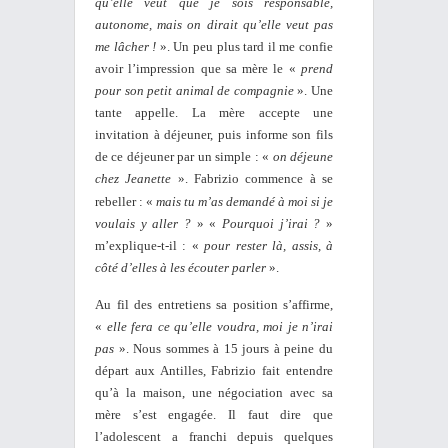
qu’elle veut que je sois responsable,
autonome, mais on dirait qu’elle veut pas
me lâcher !
». Un peu plus tard il me confie
avoir l’impression que sa mère le «
prend
pour son petit animal de compagnie
». Une
tante appelle. La mère accepte une
invitation à déjeuner, puis informe son fils
de ce déjeuner par un simple : «
on déjeune
chez Jeanette
». Fabrizio commence à se
rebeller : «
mais tu m’as
demandé à moi si je
voulais y aller ?
» «
Pourquoi j’irai ?
»
m’explique-t-il : «
pour rester là, assis, à
côté d’elles à les écouter parler
».
Au fil des entretiens sa position s’affirme,
«
elle fera ce qu’elle voudra, moi je n’irai
pas
». Nous sommes à 15 jours à peine du
départ aux Antilles, Fabrizio fait entendre
qu’à la maison, une négociation avec sa
mère s’est engagée. Il faut dire que
l’adolescent a franchi depuis quelques