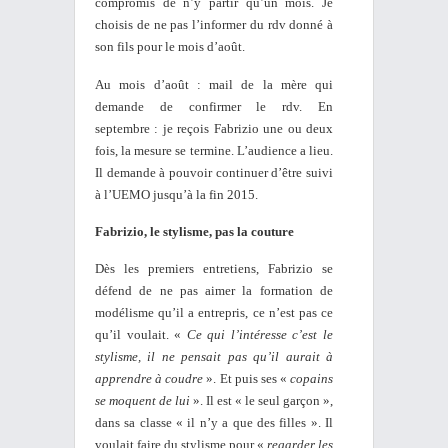
compromis de n’y partir qu’un mois. Je
choisis de ne pas l’informer du rdv donné à
son fils pour le mois d’août.
Au mois d’août
: mail de la mère qui
demande de confirmer le rdv. En
septembre : je reçois Fabrizio une ou deux
fois, la mesure se termine. L’audience a lieu.
Il demande à pouvoir continuer d’être suivi
à l’UEMO jusqu’à la fin 2015.
Fabrizio, le stylisme, pas la couture
Dès les premiers entretiens, Fabrizio se
défend de ne pas aimer la formation de
modélisme qu’il a entrepris, ce n’est pas ce
qu’il voulait. «
Ce qui l’intéresse c’est le
stylisme, il ne pensait pas qu’il aurait à
apprendre à coudre
». Et puis ses «
copains
se moquent de lui
». Il est « le seul garçon »,
dans sa classe « il n’y a que des filles ». Il
voulait faire du stylisme pour «
regarder les