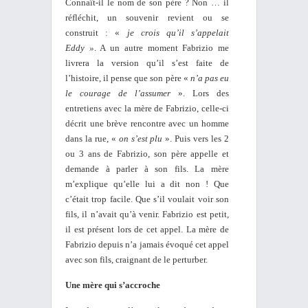
Connaît-il le nom de son père ? Non … il
réfléchit, un souvenir revient ou se
construit : «
je crois qu’il s’appelait
Eddy
»
. A un autre moment Fabrizio me
livrera la version qu’il s’est faite de
l’histoire, il pense que son père «
n’a pas eu
le courage de l’assumer
». Lors des
entretiens avec la mère de Fabrizio, celle-ci
décrit une brève rencontre avec un homme
dans la rue, «
on s’est plu
». Puis vers les 2
ou 3 ans de Fabrizio, son père appelle et
demande à parler à son fils. La mère
m’explique qu’elle lui a dit non ! Que
c’était trop facile. Que s’il voulait voir son
fils, il n’avait qu’à venir. Fabrizio est petit,
il est présent lors de cet appel. La mère de
Fabrizio depuis n’a jamais évoqué cet appel
avec son fils, craignant de le perturber.
Une mère qui s’accroche