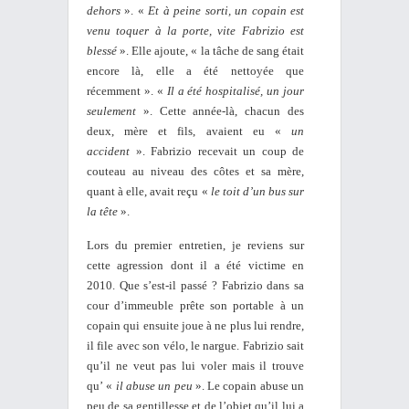
dehors
». «
Et à peine sorti, un copain est
venu toquer à la porte, vite Fabrizio est
blessé
». Elle ajoute, « la tâche de sang était
encore là, elle a été nettoyée que
récemment ». «
Il a été hospitalisé, un jour
seulement
». Cette année-là, chacun des
deux, mère et fils, avaient eu «
un
accident
». Fabrizio recevait un coup de
couteau au niveau des côtes et sa mère,
quant à elle, avait reçu «
le toit d’un bus sur
la tête
».
Lors du premier entretien, je reviens sur
cette agression dont il a été victime en
2010. Que s’est-il passé ? Fabrizio dans sa
cour d’immeuble prête son portable à un
copain qui ensuite joue à ne plus lui rendre,
il file avec son vélo, le nargue. Fabrizio sait
qu’il ne veut pas lui voler mais il trouve
qu’ «
il abuse un peu
». Le copain abuse un
peu de sa gentillesse et de l’objet qu’il lui a