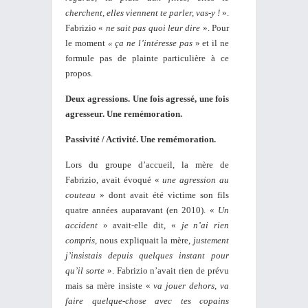
cherchent, elles viennent te parler, vas-y !
».
Fabrizio «
ne sait pas quoi leur dire
». Pour
le moment
« ça ne l’intéresse pas
» et il ne
formule pas de plainte particulière à ce
propos.
Deux agressions. Une fois agressé, une fois
agresseur. Une remémoration.
Passivité / Activité. Une remémoration.
Lors du groupe d’accueil, la mère de
Fabrizio, avait évoqué «
une agression au
couteau
» dont avait été victime son fils
quatre années auparavant (en 2010). «
Un
accident
» avait-elle dit, «
je n’ai rien
compris
, nous expliquait la mère,
justement
j’insistais depuis quelques instant pour
qu’il sorte
». Fabrizio n’avait rien de prévu
mais sa mère insiste «
va jouer dehors, va
faire quelque-chose avec tes copains