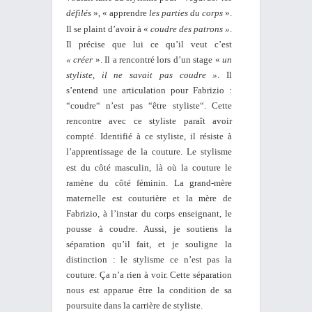
défilés
», « apprendre
les parties du corps
».
Il se plaint d’avoir à
«
coudre des patrons »
.
Il précise que lui ce qu’il veut c’est
«
créer
». Il a rencontré lors d’un stage «
un
styliste, il ne savait pas coudre »
. Il
s’entend une articulation pour Fabrizio :
“coudre“ n’est pas “être styliste“. Cette
rencontre avec ce styliste paraît avoir
compté. Identifié à ce styliste, il résiste à
l’apprentissage de la couture. Le stylisme
est du côté masculin, là où
la couture le
ramène du côté féminin. La grand-mère
maternelle est couturière et la mère de
Fabrizio, à l’instar du corps enseignant, le
pousse à coudre. Aussi, je soutiens la
séparation qu’il fait, et je souligne la
distinction : le stylisme ce n’est pas la
couture. Ça n’a rien à voir. Cette séparation
nous est apparue être la condition de sa
poursuite dans la carrière de styliste.