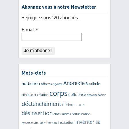
Abonnez vous à notre Newsletter
Rejoignez nos 120 abonnés.
E-mail
*
Mots-clefs
Anorexie
addiction
Boulimie
Affects
angoisse
corps
deficience
clinique et création
descolarisation
déclenchement
délinquance
désinsertion
etats limites
hallucination
inventer sa
institution
hyperactivité
identification