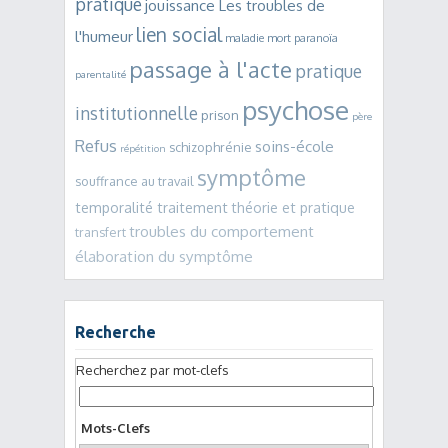
pratique
jouissance
Les troubles de
lien social
l'humeur
maladie mort
paranoïa
passage à l'acte
pratique
parentalité
psychose
institutionnelle
prison
père
Refus
soins-école
schizophrénie
répétition
symptôme
souffrance au travail
temporalité traitement
théorie et pratique
troubles du comportement
transfert
élaboration du symptôme
Recherche
Recherchez par mot-clefs
Mots-Clefs