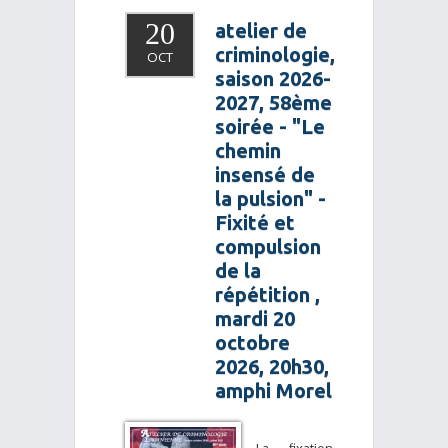
20
atelier de
criminologie,
OCT
saison 2026-
2027, 58ème
soirée - "Le
chemin
insensé de
la pulsion" -
Fixité et
compulsion
de la
répétition ,
mardi 20
octobre
2026, 20h30,
amphi Morel