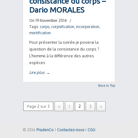
consistance du corps –
Dario MORALES
On 19 November 2014
/
Tags:
corps
,
corpsification
,
incorporation
,
mortification
Pour présenter la soirée je poserai la
question de la consistance du corps ?
L’homme à la différence des autres
espèces
Lire plus
→
Back to Top
Page 2 sur 3
«
1
2
3
»
© 2016
PradenCo
|
Contactez-nous
|
CGU
Back to Top