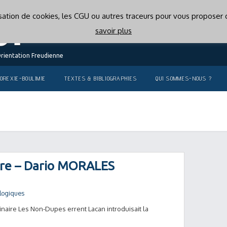
lisation de cookies, les CGU ou autres traceurs pour vous proposer d
savoir plus
Orientation Freudienne
OREXIE-BOULIMIE
TEXTES & BIBLIOGRAPHIES
QUI SOMMES-NOUS ?
ère – Dario MORALES
logiques
naire Les Non-Dupes errent Lacan introduisait la