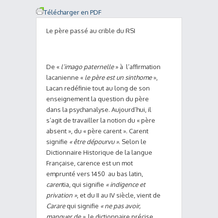
Télécharger en PDF
Le père passé au crible du RSI
De «
l’imago paternelle
» à l’affirmation
lacanienne «
le père est un sinthome
»,
Lacan redéfinie tout au long de son
enseignement la question du père
dans la psychanalyse. Aujourd’hui, il
s’agit de travailler la notion du « père
absent », du « père carent ». Carent
signifie
« être dépourvu »
. Selon le
Dictionnaire Historique de la langue
Française, carence est un mot
emprunté vers 1450 au bas latin,
caren
tia, qui signifie
« indigence et
privation »
, et du II au IV siècle, vient de
Carare
qui signifie
« ne pas avoir,
manquer de »,
le dictionnaire précise