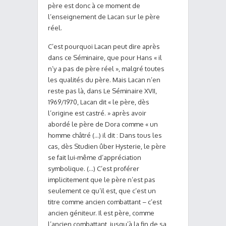
père est donc à ce moment de
l’enseignement de Lacan sur le père
réel.
C’est pourquoi Lacan peut dire après
dans ce Séminaire, que pour Hans « il
n’y a pas de père réel », malgré toutes
les qualités du père. Mais Lacan n’en
reste pas là, dans Le Séminaire XVII,
1969/1970, Lacan dit « le père, dès
l’origine est castré. » après avoir
abordé le père de Dora comme « un
homme châtré (…) il dit : Dans tous les
cas, dès Studien ûber Hysterie, le père
se fait lui-même d’appréciation
symbolique. (…) C’est proférer
implicitement que le père n’est pas
seulement ce qu’il est, que c’est un
titre comme ancien combattant – c’est
ancien géniteur. Il est père, comme
l’ancien combattant, jusqu’à la fin de sa