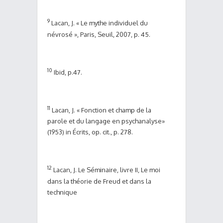
9
Lacan, J. « Le mythe individuel du
névrosé », Paris, Seuil, 2007, p. 45.
10
Ibid, p.47.
11
Lacan, J. « Fonction et champ de la
parole et du langage en psychanalyse»
(1953) in Écrits, op. cit., p. 278.
12
Lacan, J. Le Séminaire, livre II, Le moi
dans la théorie de Freud et dans la
technique