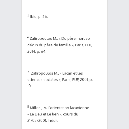
5
Ibid, p. 56.
6
Zafiropoulos M., « Du père mort au
déclin du père de famille », Paris, PUF,
2014, p. 64.
7
Zafiropoulos M., « Lacan et les
sciences sociales », Paris, PUF, 2001, p.
10.
8
Miller, J-A. L’orientation lacanienne
« Le Lieu et Le lien », cours du
21/03/2001. Inédit.