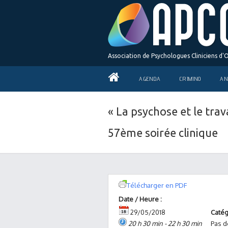
Association de Psychologues Cliniciens d'
AGENDA
CRIMINO
AN
« La psychose et le tra
57ème soirée clinique
Télécharger en PDF
Date / Heure :
29/05/2018
Catég
20 h 30 min - 22 h 30 min
Pas d