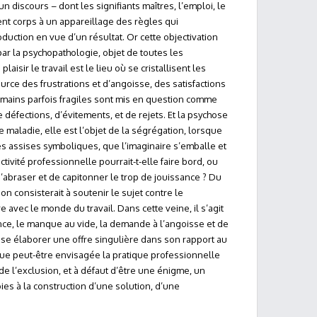
n discours – dont les signifiants maîtres, l’emploi, le
nt corps à un appareillage des règles qui
duction en vue d’un résultat. Or cette objectivation
par la psychopathologie, objet de toutes les
laisir le travail est le lieu où se cristallisent les
urce des frustrations et d’angoisse, des satisfactions
umains parfois fragiles sont mis en question comme
e défections, d’évitements, et de rejets. Et la psychose
 maladie, elle est l’objet de la ségrégation, lorsque
es assises symboliques, que l’imaginaire s’emballe et
activité professionnelle pourrait-t-elle faire bord, ou
’abraser et de capitonner le trop de jouissance ? Du
ion consisterait à soutenir le sujet contre le
e avec le monde du travail. Dans cette veine, il s’agit
sance, le manque au vide, la demande à l’angoisse et de
isse élaborer une offre singulière dans son rapport au
que peut-être envisagée la pratique professionnelle
de l’exclusion, et à défaut d’être une énigme, un
es à la construction d’une solution, d’une