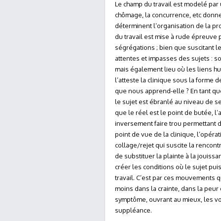
Le champ du travail est modelé par u
chômage, la concurrence, etc donne
déterminent l’organisation de la pro
du travail est mise à rude épreuve 
ségrégations ; bien que suscitant le p
attentes et impasses des sujets : so
mais également lieu où les liens h
l’atteste la clinique sous la forme d
que nous apprend-elle ? En tant que
le sujet est ébranlé au niveau de s
que le réel est le point de butée, l’
inversement faire trou permettant d
point de vue de la clinique, l’opérat
collage/rejet qui suscite la rencontr
de substituer la plainte à la jouis
créer les conditions où le sujet pu
travail. C’est par ces mouvements 
moins dans la crainte, dans la peur 
symptôme, ouvrant au mieux, les voi
suppléance.