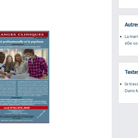
Autres
La mari
60e so
Texte
le trav
Dario