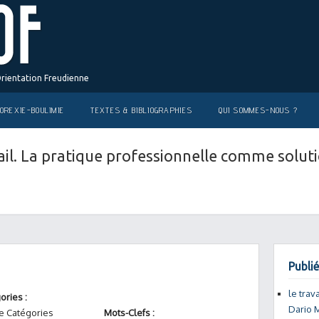
Orientation Freudienne
OREXIE-BOULIMIE
TEXTES & BIBLIOGRAPHIES
QUI SOMMES-NOUS ?
vail. La pratique professionnelle comme solu
Publié
le trav
ories :
Dario
e Catégories
Mots-Clefs :