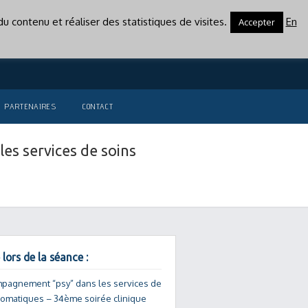
u contenu et réaliser des statistiques de visites.
En
Accepter
PARTENAIRES
CONTACT
es services de soins
 lors de la séance :
mpagnement “psy” dans les services de
somatiques – 34ème soirée clinique