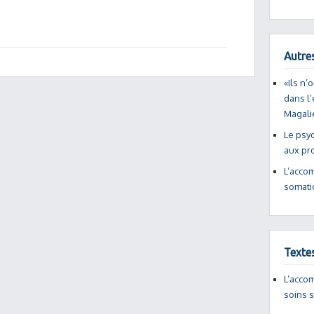
Autres
«Ils n’
dans l
Magali
Le psyc
aux pr
L’acco
somati
Texte
L’acco
soins 