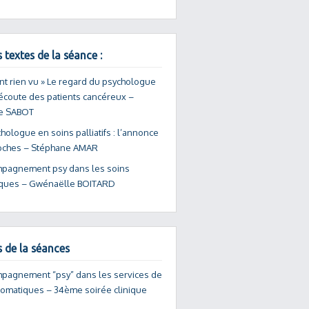
 textes de la séance :
ont rien vu » Le regard du psychologue
’écoute des patients cancéreux –
e SABOT
hologue en soins palliatifs : l’annonce
oches – Stéphane AMAR
mpagnement psy dans les soins
ques – Gwénaëlle BOITARD
s de la séances
mpagnement “psy” dans les services de
somatiques – 34ème soirée clinique