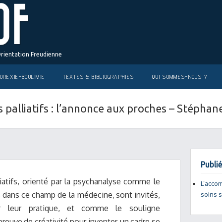
Orientation Freudienne
OREXIE-BOULIMIE
TEXTES & BIBLIOGRAPHIES
QUI SOMMES-NOUS ?
 palliatifs : l’annonce aux proches – Stépha
Publié
i
a
ti
f
s,
o
r
i
e
nté
p
a
r
la
p
s
y
c
h
a
n
a
l
y
se
c
omme
le
L’acco
s
d
a
ns
c
e
c
h
a
mp
de la m
é
d
ec
in
e
,
sont
invit
é
s,
soins 
r l
e
ur p
ra
tiqu
e
,
e
t
c
omme
le souli
g
ne
p
re
uve
de
cr
é
a
tivité pour inv
e
nt
e
r un
ca
d
r
e se