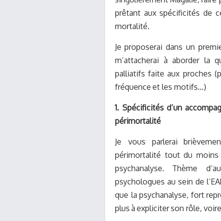
p
rê
t
a
nt
a
ux
sp
éc
i
f
c
it
é
s
d
e
c
mo
r
t
a
lit
é
.
J
e
p
r
opos
era
i d
a
ns
un p
r
e
mi
m
’
a
tt
ac
h
e
r
a
i à
a
bo
r
d
e
r la
q
p
a
lli
a
ti
f
s
fa
ite
a
ux
p
r
o
c
h
e
s
(
fr
é
qu
e
n
c
e
e
t l
e
s moti
f
s…)
1.
Sp
éc
i
f
c
i
té
s
d
’
u
n
a
cc
o
m
p
a
p
ér
i
m
o
rt
ali
t
é
J
e vous
p
ar
l
era
i
b
r
i
è
v
e
m
e
n
p
ér
imo
r
t
a
lité tout
du moins
p
s
y
c
h
a
n
a
l
y
s
e
.
T
h
è
me
d
‘
a
u
p
s
y
c
ho
l
o
g
u
e
s
a
u
s
e
in
de l
‘
E
A
que la
p
s
y
c
h
a
n
a
l
y
s
e
,
f
o
r
t
re
p
p
l
us
à
e
x
pli
c
it
e
r
son
r
ôl
e
, voi
r