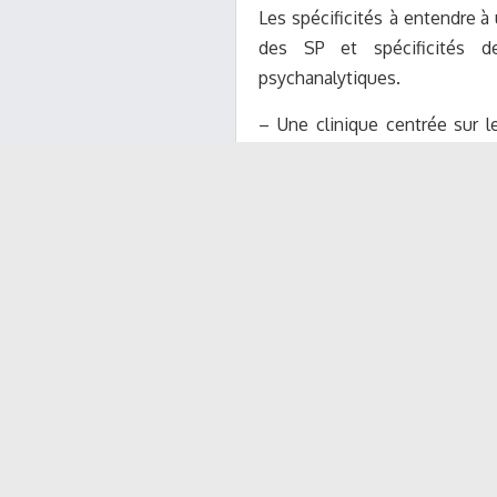
L
e
s
sp
éc
i
f
c
it
é
s à
e
nt
e
nd
r
e
à
d
e
s
S
P
e
t sp
éc
i
f
c
it
és
d
p
s
y
c
h
a
n
a
l
y
tiqu
e
s.
–
Une
c
linique
c
e
nt
r
é
e
s
u
r
l
d
éfa
i
ll
a
nt
e
t,
qu
e
stion du
ra
ppo
r
t à
l
‘
a
ut
r
e

qu
e
stion d
e
s in
f
o
r
m
a
tions p

–
Une
c
linique
s
a
ns
d
e
m
a
nde
–
Une
c
linique
qu
e
stion
n
a
nt l
–
Une
c
linique
multi
f
o
ca
l
e
(
qu
–
Une
c
linique
mobilis
a
nt
si
n
g
uli
er
s
e
t
souv
e
nt
arc
h
a
ïq
u