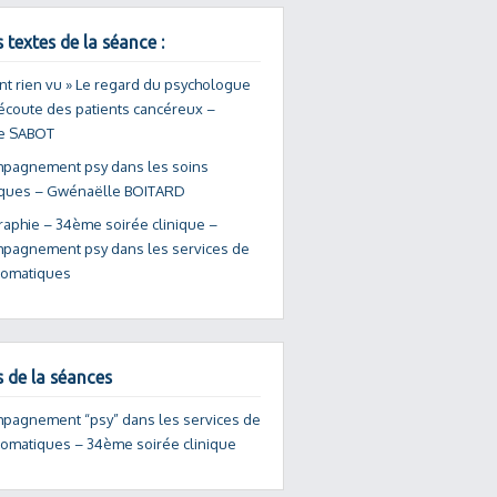
 textes de la séance :
ont rien vu » Le regard du psychologue
’écoute des patients cancéreux –
e SABOT
mpagnement psy dans les soins
ques – Gwénaëlle BOITARD
raphie – 34ème soirée clinique –
mpagnement psy dans les services de
somatiques
s de la séances
mpagnement “psy” dans les services de
somatiques – 34ème soirée clinique