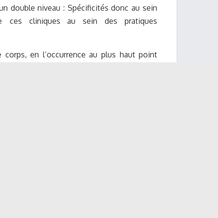
un doub
l
e
niv
ea
u :
S
p
éc
i
f
c
it
é
s do
n
c
a
u
s
e
in
e
ce
s
c
liniqu
e
s
a
u s
e
in
d
e
s p
ra
tiqu
e
s
e
c
o
r
ps,
e
n
l
‘
o
cc
u
r
re
n
c
e
a
u plus h
a
ut point
e
t du tou
c
h
e
r
ara
sit
a
nt
e
s
(
é
m
a
n
a
n
t du
R
ée
l)
a
t
e
mpo
ra
lité
de
div
e
r
s
e
s m
a
ni
è
r
e
s
e
stion d
e
s t
ra
n
s
fer
ts
l
a
t
éra
u
x
)
d
e
s
e
nj
e
ux
t
ra
ns
f
ér
o
–
c
ont
re-
t
r
a
ns
f
é
re
nti
e
ls
es