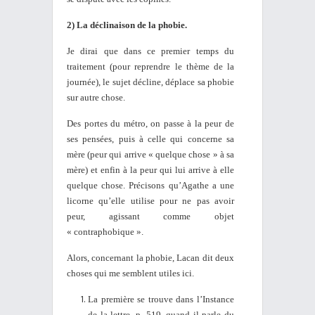
2) La déclinaison de la phobie.
Je dirai que dans ce premier temps du
traitement (pour reprendre le thème de la
journée), le sujet décline, déplace sa phobie
sur autre chose.
Des portes du métro, on passe à la peur de
ses pensées, puis à celle qui concerne sa
mère (peur qui arrive « quelque chose » à sa
mère) et enfin à la peur qui lui arrive à elle
quelque chose. Précisons qu’Agathe a une
licorne qu’elle utilise pour ne pas avoir
peur, agissant comme objet
« contraphobique ».
Alors, concernant la phobie, Lacan dit deux
choses qui me semblent utiles ici.
La première se trouve dans l’Instance
de la lettre, p. 519, quand il parle du