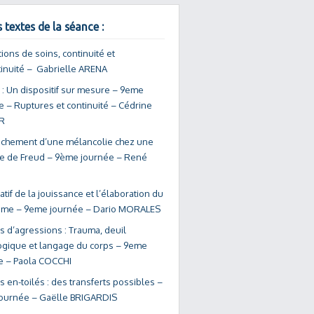
 textes de la séance :
ions de soins, continuité et
tinuité – Gabrielle ARENA
 : Un dispositif sur mesure – 9eme
e – Ruptures et continuité – Cédrine
R
chement d’une mélancolie chez une
te de Freud – 9ème journée – René
atif de la jouissance et l’élaboration du
me – 9eme journée – Dario MORALES
s d’agressions : Trauma, deuil
ogique et langage du corps – 9eme
e – Paola COCCHI
 en-toilés : des transferts possibles –
ournée – Gaëlle BRIGARDIS