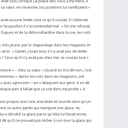
ait cool, lorsque j’ai piqué des sous à ma mère, il
ez sa sœur, en revanche, les punitions lui semblaient «
 avait aucune limite, tout ce qu’il voulait, il l’obtenait.
vec lesquelles il s’accommodait mal : « On me refusait,
s fugues et de la débrouillardise dans la rue, les vols
, très jeune, par le chapardage dans les magasins et
ainsi : « Gamin, j’avais tout, il n’y avait pas de limite
 Ceux qu’il n’y avait pas chez moi. Je voulais tout ».
enlevé » – chez sa sœur. « Quand on m’a dit non, c’est
nneries ». Après les vols dans les magasins, ont
 avec agression – en s’attaquant aux gens. Il en dit :
lque part, il fallait que ça soit dans ma poche ». Il
re ses propos avec une anecdote et raconte ainsi qu’un
croisé un autre gamin qui mangeait une glace. Au
 lui a dérobé sa glace parce qu’elle lui faisait envie,
 dit qu’il ne pouvait pas lécher à son tour la glace qui
.