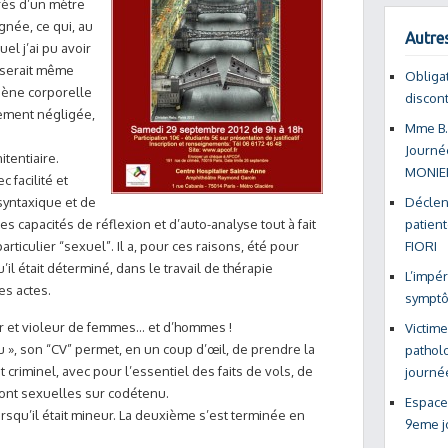
rès d’un mètre
ignée, ce qui, au
Autres
el j’ai pu avoir
l serait même
Obligat
iène corporelle
discon
tement négligée,
Mme B.
Journé
tentiaire.
MONIE
c facilité et
syntaxique et de
Déclen
es capacités de réflexion et d’auto-analyse tout à fait
patien
rticulier “sexuel”. Il a, pour ces raisons, été pour
FIORI
l était déterminé, dans le travail de thérapie
L’impér
es actes.
symptô
ur et violeur de femmes… et d’hommes !
Victime
 », son “CV” permet, en un coup d’œil, de prendre la
pathol
criminel, avec pour l’essentiel des faits de vols, de
journé
dont sexuelles sur codétenu.
Espaces
squ’il était mineur. La deuxième s’est terminée en
9eme j