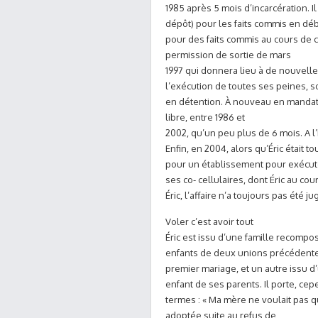
1985 après 5 mois d’incarcération. 
dépôt) pour les faits commis en dé
pour des faits commis au cours de c
permission de sortie de mars
1997 qui donnera lieu à de nouvelles
l’exécution de toutes ses peines, so
en détention. À nouveau en mandat 
libre, entre 1986 et
2002, qu’un peu plus de 6 mois. A l’h
Enfin, en 2004, alors qu’Éric était t
pour un établissement pour exécuter
ses co- cellulaires, dont Éric au c
Éric, l’affaire n’a toujours pas été j
Voler c’est avoir tout
Éric est issu d’une famille recompo
enfants de deux unions précédentes
premier mariage, et un autre issu d’
enfant de ses parents. Il porte, ce
termes : « Ma mère ne voulait pas q
adoptée suite au refus de