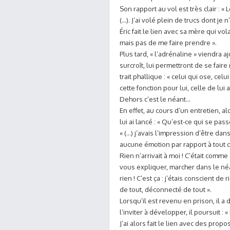
Son rapport au vol est très clair : « 
(…). J’ai volé plein de trucs dont je
Éric fait le lien avec sa mère qui volai
mais pas de me faire prendre ».
Plus tard, « l’adrénaline » viendra 
surcroît, lui permettront de se fair
trait phallique : « celui qui ose, celu
cette fonction pour lui, celle de lui
Dehors c’est le néant…
En effet, au cours d’un entretien, alo
lui ai lancé : « Qu’est-ce qui se pas
« (…) j’avais l’impression d’être d
aucune émotion par rapport à tout ce
Rien n’arrivait à moi ! C’était comm
vous expliquer, marcher dans le néan
rien ! C’est ça : j’étais conscient de 
de tout, déconnecté de tout ».
Lorsqu’il est revenu en prison, il a 
l’inviter à développer, il poursuit : 
J’ai alors fait le lien avec des pro