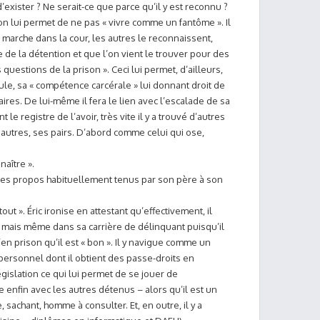
d’exister ? Ne serait-ce que parce qu’il y est reconnu ?
son lui permet de ne pas « vivre comme un fantôme ». Il
 marche dans la cour, les autres le reconnaissent,
 de la détention et que l’on vient le trouver pour des
s questions de la prison ». Ceci lui permet, d’ailleurs,
ule, sa « compétence carcérale » lui donnant droit de
res. De lui-même il fera le lien avec l’escalade de sa
le registre de l’avoir, très vite il y a trouvé d’autres
 autres, ses pairs. D’abord comme celui qui ose,
naître ».
ec les propos habituellement tenus par son père à son
out ». Éric ironise en attestant qu’effectivement, il
e, mais même dans sa carrière de délinquant puisqu’il
 qu’en prison qu’il est « bon ». Il y navigue comme un
 personnel dont il obtient des passe-droits en
législation ce qui lui permet de se jouer de
ise enfin avec les autres détenus – alors qu’il est un
e, sachant, homme à consulter. Et, en outre, il y a