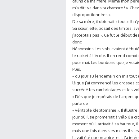
câlins de ma mère. Même mon père ét
m’a dit : va dans ta chambre ! ». Ch
disproportionnées ».
De sa mère, il obtenait « tout ». Il n’y
Sa sœur, elle, posait des limites, a
j’acceptais pas ». Ce fut le début de
donc.
Néanmoins, les vols avaient débuté
le racket à l’école. Il en rend compte 
pour moi. Les bonbons que je volais ?
Puis,
« du jour au lendemain on m’a tout 
là que j’ai commencé les grosses co
succédé les cambriolages et les vols
« Dès que je repérais de l’argent que
parle de
« véritable kleptomanie ». Il illust
jour où il se promenait à vélo il a 
moment où il arrivait à sa hauteur, il
mais une fois dans ses mains il s’est
l’avait été par un autre, et il l’a jetée