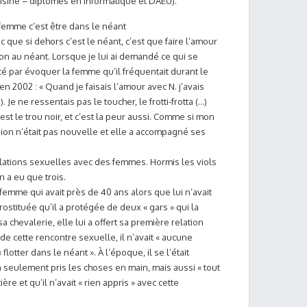
sine – diplômes en informatique et DAEU).
femme c’est être dans le néant
ric que si dehors c’est le néant, c’est que faire l’amour
on au néant. Lorsque je lui ai demandé ce qui se
é par évoquer la femme qu’il fréquentait durant le
n 2002 : « Quand je faisais l’amour avec N. j’avais
 Je ne ressentais pas le toucher, le frotti-frotta (…)
est le trou noir, et c’est la peur aussi. Comme si mon
ssion n’était pas nouvelle et elle a accompagné ses
elations sexuelles avec des femmes. Hormis les viols
n a eu que trois.
femme qui avait près de 40 ans alors que lui n’avait
ostituée qu’il a protégée de deux « gars » qui la
 chevalerie, elle lui a offert sa première relation
 de cette rencontre sexuelle, il n’avait « aucune
lotter dans le néant ». À l’époque, il se l’était
on seulement pris les choses en main, mais aussi « tout
tière et qu’il n’avait « rien appris » avec cette