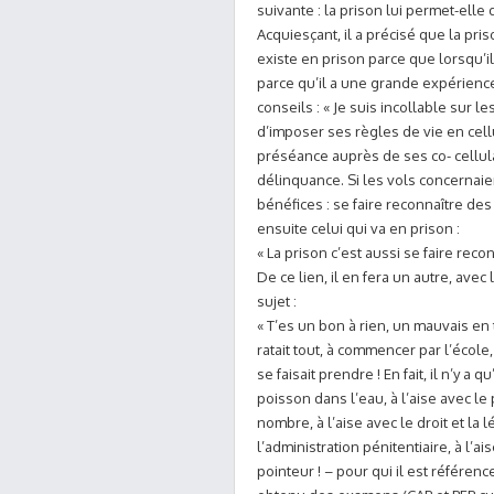
suivante : la prison lui permet-elle 
Acquiesçant, il a précisé que la pri
existe en prison parce que lorsqu’il
parce qu’il a une grande expérience
conseils : « Je suis incollable sur le
d’imposer ses règles de vie en cell
préséance auprès de ses co- cellulai
délinquance. Si les vols concernaient 
bénéfices : se faire reconnaître des
ensuite celui qui va en prison :
« La prison c’est aussi se faire recon
De ce lien, il en fera un autre, av
sujet :
« T’es un bon à rien, un mauvais en t
ratait tout, à commencer par l’écol
se faisait prendre ! En fait, il n’y a
poisson dans l’eau, à l’aise avec le
nombre, à l’aise avec le droit et la 
l’administration pénitentiaire, à l’a
pointeur ! – pour qui il est référenc