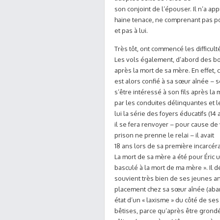
son conjoint de l’épouser. Il n’a ap
haine tenace, ne comprenant pas po
et pas à lui.
Très tôt, ont commencé les difficult
Les vols également, d’abord des bo
après la mort de sa mère. En effet, c
est alors confié à sa sœur aînée – 
s’être intéressé à son fils après la
par les conduites délinquantes et 
lui la série des foyers éducatifs (1
il se fera renvoyer – pour cause de 
prison ne prenne le relai – il avait
18 ans lors de sa première incarcéra
La mort de sa mère a été pour Éric un
basculé à la mort de ma mère ». Il dé
souvient très bien de ses jeunes a
placement chez sa sœur aînée (aband
état d’un « laxisme » du côté de ses
bêtises, parce qu’après être grondé,