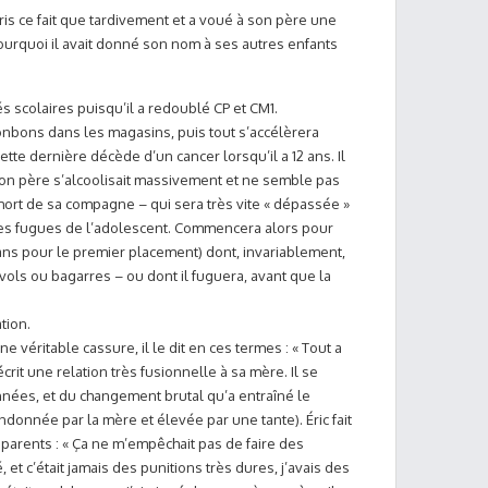
pris ce fait que tardivement et a voué à son père une
urquoi il avait donné son nom à ses autres enfants
és scolaires puisqu’il a redoublé CP et CM1.
nbons dans les magasins, puis tout s’accélèrera
ette dernière décède d’un cancer lorsqu’il a 12 ans. Il
son père s’alcoolisait massivement et ne semble pas
 mort de sa compagne – qui sera très vite « dépassée »
les fugues de l’adolescent. Commencera alors pour
4 ans pour le premier placement) dont, invariablement,
vols ou bagarres – ou dont il fuguera, avant que la
tion.
e véritable cassure, il le dit en ces termes : « Tout a
crit une relation très fusionnelle à sa mère. Il se
nnées, et du changement brutal qu’a entraîné le
onnée par la mère et élevée par une tante). Éric fait
 parents : « Ça ne m’empêchait pas de faire des
 et c’était jamais des punitions très dures, j’avais des