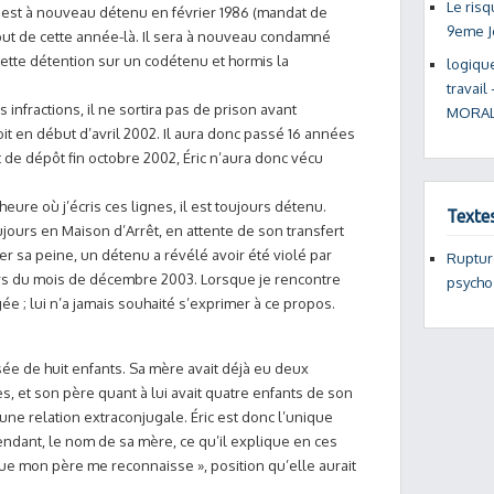
Le risq
Il est à nouveau détenu en février 1986 (mandat de
9eme J
but de cette année-là. Il sera à nouveau condamné
ette détention sur un codétenu et hormis la
logiqu
travail
 infractions, il ne sortira pas de prison avant
MORAL
it en début d’avril 2002. Il aura donc passé 16 années
de dépôt fin octobre 2002, Éric n’aura donc vécu
eure où j’écris ces lignes, il est toujours détenu.
Texte
oujours en Maison d’Arrêt, en attente de son transfert
 sa peine, un détenu a révélé avoir été violé par
Rupture
ours du mois de décembre 2003. Lorsque je rencontre
psycho
ugée ; lui n’a jamais souhaité s’exprimer à ce propos.
sée de huit enfants. Sa mère avait déjà eu deux
, et son père quant à lui avait quatre enfants de son
une relation extraconjugale. Éric est donc l’unique
pendant, le nom de sa mère, ce qu’il explique en ces
ue mon père me reconnaisse », position qu’elle aurait