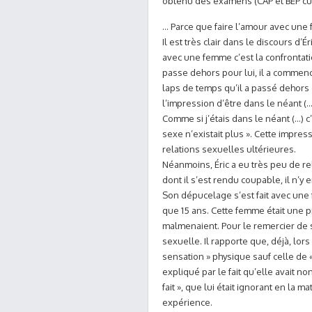
obtenu des examens (CAP et BEP cui
… Parce que faire l’amour avec une 
Il est très clair dans le discours d’É
avec une femme c’est la confrontati
passe dehors pour lui, il a commenc
laps de temps qu’il a passé dehors e
l’impression d’être dans le néant (…).
Comme si j’étais dans le néant (…) c’
sexe n’existait plus ». Cette impre
relations sexuelles ultérieures.
Néanmoins, Éric a eu très peu de r
dont il s’est rendu coupable, il n’y e
Son dépucelage s’est fait avec une 
que 15 ans. Cette femme était une pr
malmenaient. Pour le remercier de sa
sexuelle. Il rapporte que, déjà, lors
sensation » physique sauf celle de « f
expliqué par le fait qu’elle avait n
fait », que lui était ignorant en la ma
expérience.