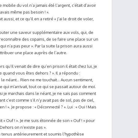
Le mobile du vol n’a jamais été l’argent, c’était d’avoir
 n’avais même pas besoin ! ».
t aussi, et ce qu’il en a retiré « J’ai le droit de voler,
ajouter une saveur supplémentaire aux vols, qui, de
e reconnaître des copains, de se faire une place sur un
i qui n’a pas peur ». Par la suite la prison aura aussi
 attribuer une place auprès de l’autre.
rs qu’il venait de dire qu’en prison il était chez lui, je
se quand vous êtes dehors ? ». Il a répondu :
ans le néant… Rien ne me touchait… Aucun sentiment,
 qui m’arrivait, tout ce qui se passait autour de moi.
e si je marchais dans le néant, je ne sais pas comment
t c’est comme s’il n’y avait pas de sol, pas de ciel,
rien ! ». Je propose : « Déconnecté ? ». Lui : « Oui ! Mais
dit « Ouf ! ». Je me suis étonnée de son « Ouf ! » pour
« Dehors on n’existe pas ».
pos tenus antérieurement et soumis l’hypothèse