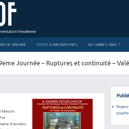
Orientation Freudienne
OREXIE-BOULIMIE
TEXTES & BIBLIOGRAPHIES
QUI SOMMES-NOUS ?
 9eme Journée – Ruptures et continuité – Val
Publié
Rupture
en Maison
psycho
 et
antaine d’années.