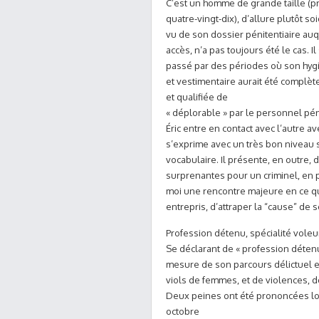
C’est un homme de grande taille (p
quatre-vingt-dix), d’allure plutôt so
vu de son dossier pénitentiaire auqu
accès, n’a pas toujours été le cas. I
passé par des périodes où son hyg
et vestimentaire aurait été complè
et qualifiée de
« déplorable » par le personnel péni
Éric entre en contact avec l’autre ave
s’exprime avec un très bon niveau 
vocabulaire. Il présente, en outre, d
surprenantes pour un criminel, en pa
moi une rencontre majeure en ce qu’i
entrepris, d’attraper la “cause” de s
Profession détenu, spécialité vole
Se déclarant de « profession détenu
mesure de son parcours délictuel et 
viols de femmes, et de violences, 
Deux peines ont été prononcées lor
octobre