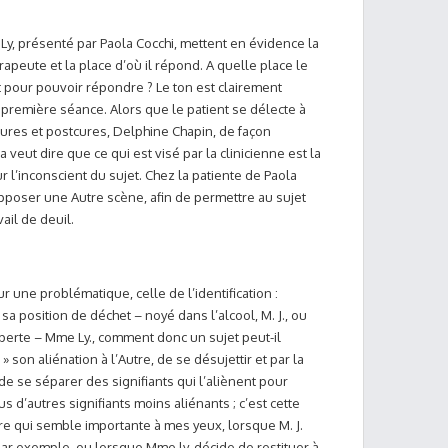
 Ly, présenté par Paola Cocchi, mettent en évidence la
rapeute et la place d’où il répond. A quelle place le
t pour pouvoir répondre ? Le ton est clairement
première séance. Alors que le patient se délecte à
cures et postcures, Delphine Chapin, de façon
ela veut dire que ce qui est visé par la clinicienne est la
r l’inconscient du sujet. Chez la patiente de Paola
 supposer une Autre scène, afin de permettre au sujet
vail de deuil.
r une problématique, celle de l’identification :
sa position de déchet – noyé dans l’alcool, M. J., ou
la perte – Mme Ly., comment donc un sujet peut-il
 son aliénation à l’Autre, de se désujettir et par la
de se séparer des signifiants qui l’aliènent pour
s d’autres signifiants moins aliénants ; c’est cette
re qui semble importante à mes yeux, lorsque M. J.
ar exemple, ou lorsque Mme ly. décide de restituer à