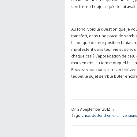
son frère « l’objet » qu’elle lui ava
Au fond, voici la question que je v
transfert, dans une place de sembla
la logique de leur position fantasma
manifestent dans leur vie et donc d
chaque cas ? L’appréciation de celui-
mouvement, au terme duquel la sing
Pouvez-vous nous retracer brièvemen
lequel le sujet semble buter encore 
On 29 September 2012
/
Tags:
crise
,
déclenchement
,
inventions