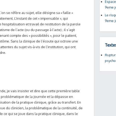
Espaces
9eme j
 l’on se réfère au sujet, elle désigne sa « faille »
Le risq
raitement. L’instant de cet « impensable », qui
9eme J
 hospitalisation et travail de restitution de la parole
me de l’acte (ou du passage à l’acte) ; il s’agit
nant compte des « possibilités », pour le patient,
tôme. Sans la clinique de l’écoute qui octroie une
Texte
ttentes du sujet vis-à-vis de l’institution, qui ont
dre.
Rupture
psycho
e, je vais insister et dire que cette première table
 problématique de la Journée et la dépasse en
sation de la pratique clinique, grâce au transfert. En
 vue du clinicien, la problématique de la continuité, de
de ce qui se joue dans la pratique clinique, dans le