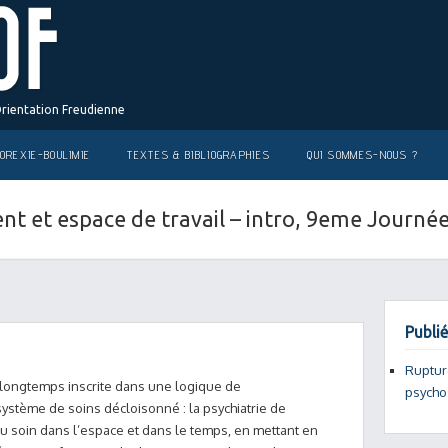
Orientation Freudienne
OREXIE-BOULIMIE
TEXTES & BIBLIOGRAPHIES
QUI SOMMES-NOUS ?
nt et espace de travail – intro, 9eme Journ
Publié
Rupture
t longtemps inscrite dans une logique de
psycho
système de soins décloisonné : la psychiatrie de
 du soin dans l’espace et dans le temps, en mettant en