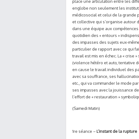
place une articulation entre les diff
englobe non seulement les institut
médicosocial et celui de la grande pr
et collective qui s’organise autour 
dans une équipe aux compétences pl
quotidien des « entours » indispens
des impasses des sujets eux-mêmes.
particulier de rapport avec ce qui 
travail est mis en échec. La « cri
(violence hétéro et auto, tentative d
en cause le travail individuel des pa
avec sa souffrance, ses hallucinati
etc., qui va commander le mode par
ses impasses avec la jouissance de 
l’effort de « restauration » symboliq
(Samedi Matin)
1re séance –
L’instant de la rupture