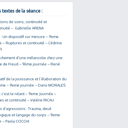
 textes de la séance :
ions de soins, continuité et
tinuité – Gabrielle ARENA
 : Un dispositif sur mesure – 9eme
e – Ruptures et continuité – Cédrine
R
chement d’une mélancolie chez une
te de Freud – 9ème journée – René
atif de la jouissance et l’élaboration du
me – 9eme journée – Dario MORALES
 c’est le néant – 9eme Journée –
s et continuité – Valérie RICAU
s d’agressions : Trauma, deuil
ogique et langage du corps – 9eme
e – Paola COCCHI