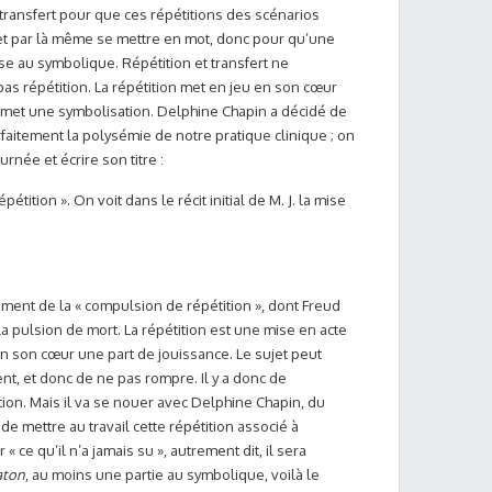
transfert pour que ces répétitions des scénarios
 et par là même se mettre en mot, donc pour qu’une
sse au symbolique. Répétition et transfert ne
 pas répétition. La répétition met en jeu en son cœur
permet une symbolisation. Delphine Chapin a décidé de
rfaitement la polysémie de notre pratique clinique ; on
urnée et écrire son titre :
pétition ». On voit dans le récit initial de M. J. la mise
ément de la « compulsion de répétition », dont Freud
a pulsion de mort. La répétition est une mise en acte
en son cœur une part de jouissance. Le sujet peut
nt, et donc de ne pas rompre. Il y a donc de
ition. Mais il va se nouer avec Delphine Chapin, du
J de mettre au travail cette répétition associé à
r « ce qu’il n’a jamais su », autrement dit, il sera
aton
, au moins une partie au symbolique, voilà le