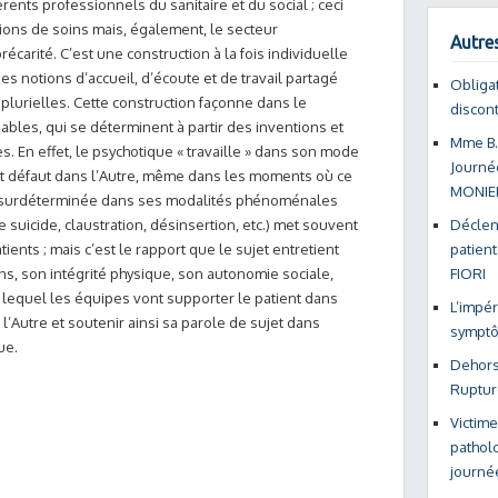
érents professionnels du sanitaire et du social ; ceci
ions de soins mais, également, le secteur
Autres
écarité. C’est une construction à la fois individuelle
des notions d’accueil, d’écoute et de travail partagé
Obligat
urielles. Cette construction façonne dans le
discon
ables, qui se déterminent à partir des inventions et
Mme B.
 En effet, le psychotique « travaille » dans son mode
Journé
fait défaut dans l’Autre, même dans les moments où ce
MONIE
se » surdéterminée dans ses modalités phénoménales
e suicide, claustration, désinsertion, etc.) met souvent
Déclen
tients ; mais c’est le rapport que le sujet entretient
patien
ons, son intégrité physique, son autonomie sociale,
FIORI
 lequel les équipes vont supporter le patient dans
L’impér
l’Autre et soutenir ainsi sa parole de sujet dans
symptô
ue.
Dehors
Rupture
Victime
pathol
journé