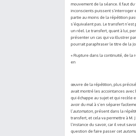
mouvement de la séance. Il faut du 
inconscients puissent s’interroger
partie au moins de la répétition pa
s’équivalent pas. Le transfert n’est
un réel. Le transfert, quant à lui, 
présenter un cas qui va illustrer pa
pourrait paraphraser le titre de la Jo
« Rupture dans la continuité, de la ré
en
œuvre de la répétition, plus précis
avait montré les accointances avec l
qui échappe au sujet et qui recèle 
avoir du mal à s’en séparer facileme
l’
automaton
, présent dans la répét
transfert, et cela va permettre à M. 
l’instance du savoir, car il veut savoi
question de faire passer cet
autom