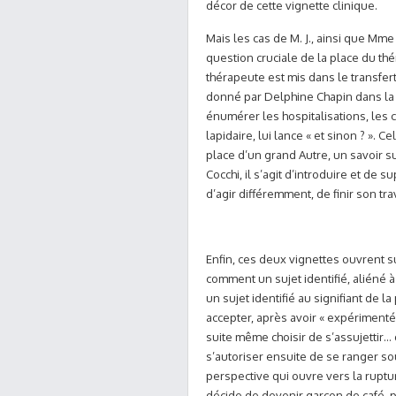
décor de cette vignette clinique.
Mais les cas de M. J., ainsi que Mme
question cruciale de la place du thé
thérapeute est mis dans le transfer
donné par Delphine Chapin dans la 
énumérer les hospitalisations, les 
lapidaire, lui lance « et sinon ? ». C
place d’un grand Autre, un savoir su
Cocchi, il s’agit d’introduire et de
d’agir différemment, de finir son tra
Enfin, ces deux vignettes ouvrent su
comment un sujet identifié, aliéné à 
un sujet identifié au signifiant de 
accepter, après avoir « expérimenté »
suite même choisir de s’assujettir… 
s’autoriser ensuite de se ranger sou
perspective qui ouvre vers la ruptu
décide de devenir garçon de café, p