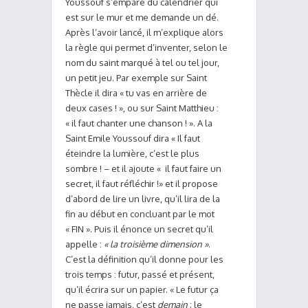
Youssouf s’empare du calendrier qui
est sur le mur et me demande un dé.
Après l’avoir lancé, il m’explique alors
la règle qui permet d’inventer, selon le
nom du saint marqué à tel ou tel jour,
un petit jeu. Par exemple sur Saint
Thècle il dira « tu vas en arrière de
deux cases ! », ou sur Saint Matthieu :
« il faut chanter une chanson ! ». A la
Saint Emile Youssouf dira « Il faut
éteindre la lumière, c’est le plus
sombre ! – et il ajoute « il faut faire un
secret, il faut réfléchir !» et il propose
d’abord de lire un livre, qu’il lira de la
fin au début en concluant par le mot
« FIN ». Puis il énonce un secret qu’il
appelle :
« la troisième dimension »
.
C’est la définition qu’il donne pour les
trois temps : futur, passé et présent,
qu’il écrira sur un papier. « Le futur ça
ne passe jamais, c’est
demain
; le