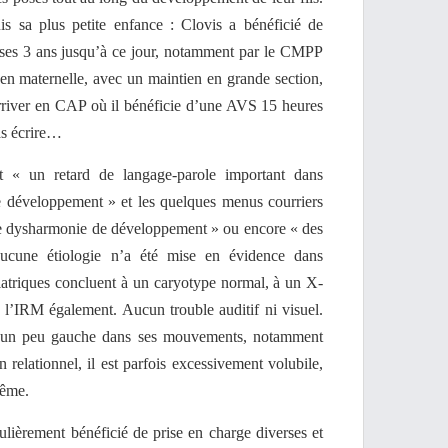
s sa plus petite enfance : Clovis a bénéficié de
 ses 3 ans jusqu’à ce jour, notamment par le CMPP
en maternelle, avec un maintien en grande section,
rriver en CAP où il bénéficie d’une AVS 15 heures
as écrire…
t « un retard de langage-parole important dans
de développement » et les quelques menus courriers
ne dysharmonie de développement » ou encore « des
ucune étiologie n’a été mise en évidence dans
iatriques concluent à un caryotype normal, à un X-
, l’IRM également. Aucun trouble auditif ni visuel.
st un peu gauche dans ses mouvements, notamment
n relationnel, il est parfois excessivement volubile,
même.
lièrement bénéficié de prise en charge diverses et