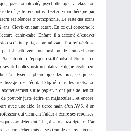
que, psychomotricité, psychothérapie : relaxation
ode où je le rencontre, il est suivi en thérapie par
rescrit ses séances d’orthophonie. Le reste des soins
12 ans, Clovis en étant saturé. En ce qui concerne le
 lecture, cahin-caha. Enfant, il a accepté d’essayer
ssion scolaire, puis, en grandissant, il a refusé de se
 petit à petit vers une position de non-scripteur,
 Sans doute à l’époque est-il épuisé d’être mis en
 ses difficultés instrumentales. Fatigué également
 lui d’analyser la phonologie des mots, ce qui est
entissage de l’écrit. Fatigué que les mots, ou
s laborieusement sur le papier, n’ont plus de lien ou
é de pouvoir juste écrire en majuscules…et encore.
jours avec une aide, la tierce main d’un AVS, d’un
rofesseur qui viennent l’aider à écrire ses réponses,
presque complètement à lui, à sa main-scripteur. Car
les, ses empêchements et ses troubles, Clovis pense,