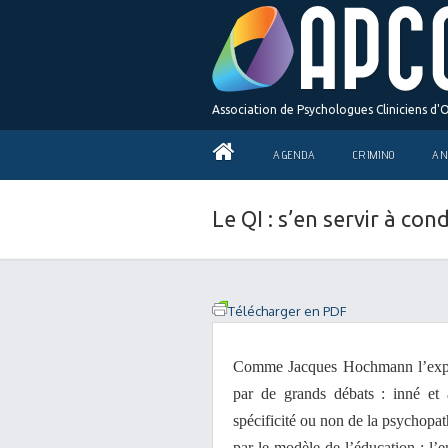
Association de Psychologues Cliniciens d'
AGENDA
CRIMINO
AN
Le QI : s’en servir à co
Télécharger en PDF
Comme Jacques Hochmann l’expose
par de grands débats : inné et 
spécificité ou non de la psychopa
par le modèle de l’éducation : l’e