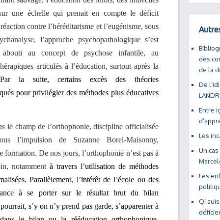
ur une échelle qui prenait en compte le déficit
réaction contre l’héréditarisme et l’eugénisme, sous
Autres
ychanalyse, l’approche psychopathologique s’est
Bibliog
 abouti au concept de psychose infantile, au
des con
rapiques articulés à l’éducation, surtout après la
de la d
Par la suite, certains excès des théories
De l’id
qués pour privilégier des méthodes plus éducatives
LANDRI
Entre i
d’appr
ns le champ de l’orthophonie, discipline officialisée
Les inc
us l’impulsion de Suzanne Borel-Maisonny,
Un cas 
 formation. De nos jours, l’orthophonie n’est pas à
Marcel
soin, notamment
à travers l’utilisation de méthodes
Les enf
malisées. Parallèlement, l’intérêt de l’école ou des
politiq
dance à se porter sur le résultat brut du bilan
Qi suis
 pourrait, s’y on n’y prend pas garde, s’apparenter à
déficie
 dans le bilan ou la rééducation orthophonique,