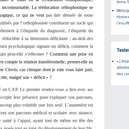
Anne-
 incontournable. La rééducation orthophonique se
Bibliog
agogique, ce qui ne veut
pas dire dénuée de toute
Histoir
utilisés par l’orthophoniste constituent un socle qui
l’insuf
èlement à l’étiquette du diagnostic, l’étiquette du
as réductible à sa dimension déficitaire ; au-delà des
amen psychologique signant un déficit, comment la
Texte
jet peut-elle s’effectuer ?
Comment une prise en
« L’éti
 compte la relation transférentielle, permet-elle au
débilit
e Clovis, cas clinique dont je vais vous faire part,
des co
crite, malgré son « déficit » ?
isé en CAP. Le premier rendez-vous a lieu avec ses
accepte leur présence pour expliquer son parcours,
aucoup plus volubile une fois seul. L’anamnèse est
acent son parcours médical et scolaire avec aisance,
de santé à l’appui, ayant tout de même en tête des
cs posés tout au long du développement de leur fils.