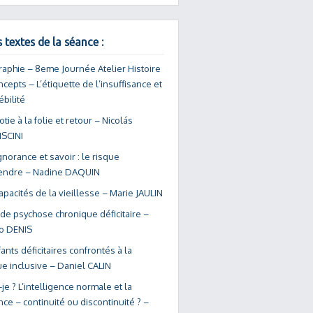
 textes de la séance :
raphie – 8eme Journée Atelier Histoire
cepts – L’étiquette de l’insuffisance et
ébilité
iotie à la folie et retour – Nicolás
SCINI
gnorance et savoir : le risque
endre – Nadine DAQUIN
apacités de la vieillesse – Marie JAULIN
de psychose chronique déficitaire –
o DENIS
ants déficitaires confrontés à la
ue inclusive – Daniel CALIN
-je ? L’intelligence normale et la
nce – continuité ou discontinuité ? –