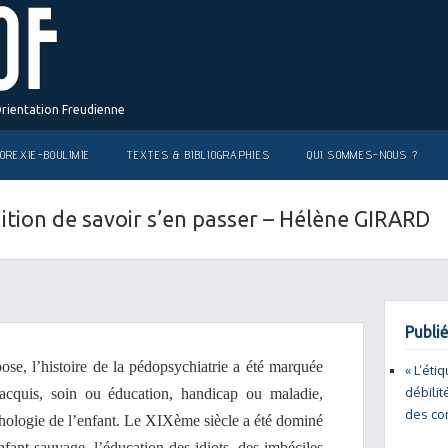
Orientation Freudienne
OREXIE-BOULIMIE
TEXTES & BIBLIOGRAPHIES
QUI SOMMES-NOUS ?
ndition de savoir s’en passer – Hélène GIRARD
Publié
, l’histoire de la pédopsychiatrie a été marquée
« L’éti
débilit
acquis, soin ou éducation, handicap ou maladie,
des co
thologie de l’enfant. Le XIXème siècle a été dominé
nfant sauvage, l’éducation des idiots, des imbéciles