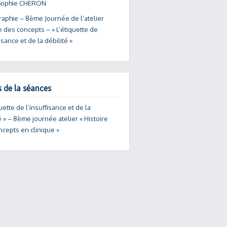
Sophie CHERON
raphie – 8ème Journée de l’atelier
e des concepts – « L’étiquette de
fisance et de la débilité »
s de la séances
quette de l’insuffisance et de la
é » – 8ème journée atelier « Histoire
ncepts en clinique »