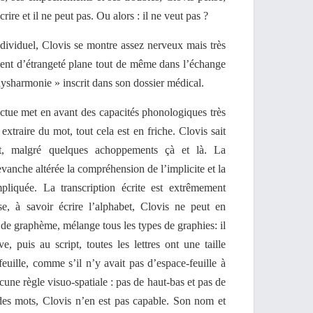
ire et il ne peut pas. Ou alors : il ne veut pas ?
ndividuel, Clovis se montre assez nerveux mais très
ent d’étrangeté plane tout de même dans l’échange
 dysharmonie » inscrit dans son dossier médical.
ctue met en avant des capacités phonologiques très
s extraire du mot, tout cela est en friche. Clovis sait
ect, malgré quelques achoppements çà et là. La
vanche altérée la compréhension de l’implicite et la
pliquée. La transcription écrite est extrêmement
se, à savoir écrire l’alphabet, Clovis ne peut en
e de graphème, mélange tous les types de graphies: il
e, puis au script, toutes les lettres ont une taille
feuille, comme s’il n’y avait pas d’espace-feuille à
cune règle visuo-spatiale : pas de haut-bas et pas de
e des mots, Clovis n’en est pas capable. Son nom et