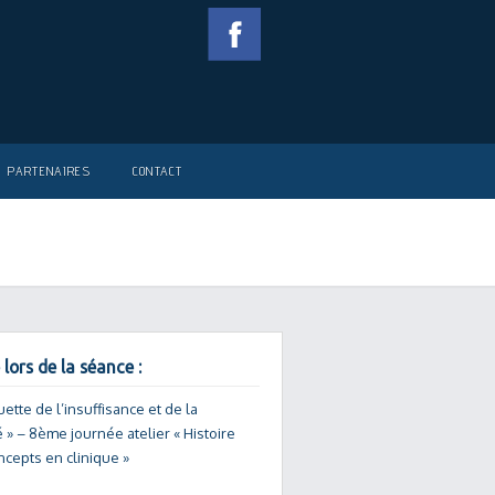
PARTENAIRES
CONTACT
 lors de la séance :
quette de l’insuffisance et de la
é » – 8ème journée atelier « Histoire
ncepts en clinique »