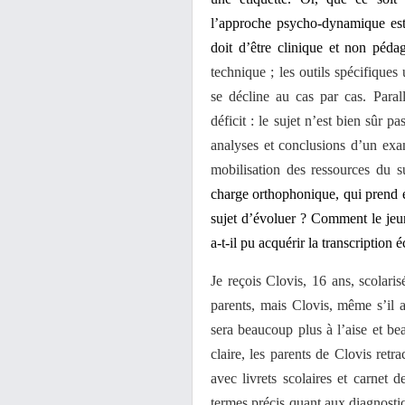
l’approche psycho-dynamique est
doit d’être clinique et non péd
technique ; les outils spécifiques 
se décline au cas par cas. Parall
déficit : le sujet n’est bien sûr p
analyses et conclusions d’un ex
mobilisation des ressources du su
charge orthophonique, qui prend en
sujet d’évoluer ? Comment le jeun
a-t-il pu acquérir la transcription é
Je reçois Clovis, 16 ans, scolar
parents, mais Clovis, même s’il 
sera beaucoup plus à l’aise et be
claire, les parents de Clovis retr
avec livrets scolaires et carnet 
termes précis quant aux diagnosti