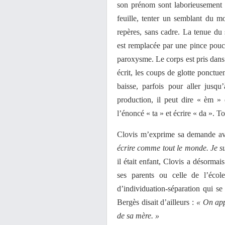
son prénom sont laborieusement t
feuille, tenter un semblant du m
repères, sans cadre. La tenue du 
est remplacée par une pince pouce-
paroxysme. Le corps est pris dans
écrit, les coups de glotte ponctuent
baisse, parfois pour aller jusqu
production, il peut dire « èm » e
l’énoncé « ta » et écrire « da ». To
Clovis m’exprime sa demande av
écrire comme tout le monde. Je s
il était enfant, Clovis a désorma
ses parents ou celle de l’écol
d’individuation-séparation qui se
Bergès disait d’ailleurs :
« On app
de sa mère. »