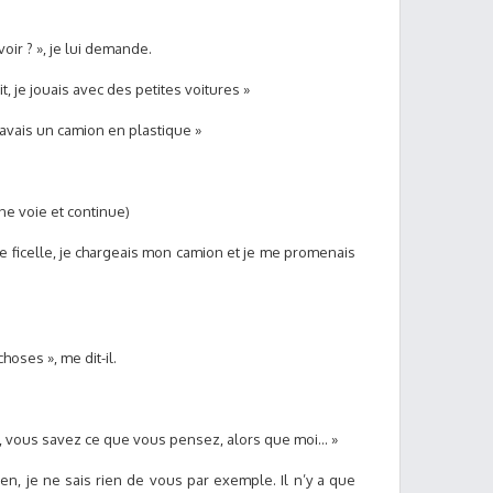
oir ? », je lui demande.
it, je jouais avec des petites voitures »
 j’avais un camion en plastique »
nne voie et continue)
ne ficelle, je chargeais mon camion et je me promenais
oses », me dit-il.
z, vous savez ce que vous pensez, alors que moi… »
rien, je ne sais rien de vous par exemple. Il n’y a que