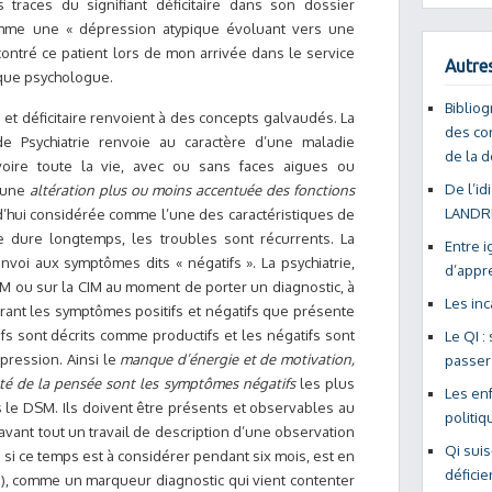
 traces du signifiant déficitaire dans son dossier
comme une « dépression atypique évoluant vers une
contré ce patient lors de mon arrivée dans le service
Autres
t que psychologue.
Bibliog
 et déficitaire renvoient à des concepts galvaudés. La
des con
 de Psychiatrie renvoie au caractère d’une maladie
de la d
oire toute la vie, avec ou sans faces aigues ou
De l’id
e une
altération plus ou moins accentuée des fonctions
LANDRI
urd’hui considérée comme l’une des caractéristiques de
e dure longtemps, les troubles sont récurrents. La
Entre i
nvoi aux symptômes dits « négatifs ». La psychiatrie,
d’appr
SM ou sur la CIM au moment de porter un diagnostic, à
Les inc
rant les symptômes positifs et négatifs que présente
ifs sont décrits comme productifs et les négatifs sont
Le QI :
pression. Ainsi le
manque d’énergie et de motivation,
passer
eté de la pensée sont les symptômes négatifs
les plus
Les enf
 le DSM. Ils doivent être présents et observables au
politiq
avant tout un travail de description d’une observation
Qi suis
si ce temps est à considérer pendant six mois, est en
déficie
 cas), comme un marqueur diagnostic qui vient contenter