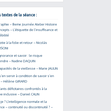
 textes de la séance :
raphie – 8eme Journée Atelier Histoire
cepts – L’étiquette de l’insuffisance et
ébilité
iotie à la folie et retour – Nicolás
SCINI
gnorance et savoir : le risque
endre – Nadine DAQUIN
apacités de la vieillesse – Marie JAULIN
 s’en servir à condition de savoir s’en
 – Hélène GIRARD
ants déficitaires confrontés à la
ue inclusive – Daniel CALIN
-je ? L’intelligence normale et la
nce – continuité ou discontinuité ? –