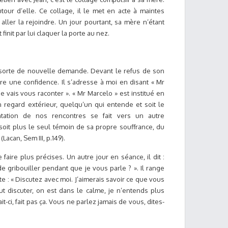
tour d’elle. Ce collage, il le met en acte à maintes
 aller la rejoindre. Un jour pourtant, sa mère n’étant
t finit par lui claquer la porte au nez.
sorte de nouvelle demande. Devant le refus de son
ire une confidence. Il s’adresse à moi en disant « Mr
je vais vous raconter ». « Mr Marcelo » est institué en
regard extérieur, quelqu’un qui entende et soit le
ntation de nos rencontres se fait vers un autre
 soit plus le seul témoin de sa propre souffrance, du
(Lacan, Sem III, p.149).
faire plus précises. Un autre jour en séance, il dit :
e gribouiller pendant que je vous parle ? ». Il range
te : « Discutez avec moi. J’aimerais savoir ce que vous
 discuter, on est dans le calme, je n’entends plus
ait-ci, fait pas ça. Vous ne parlez jamais de vous, dites-