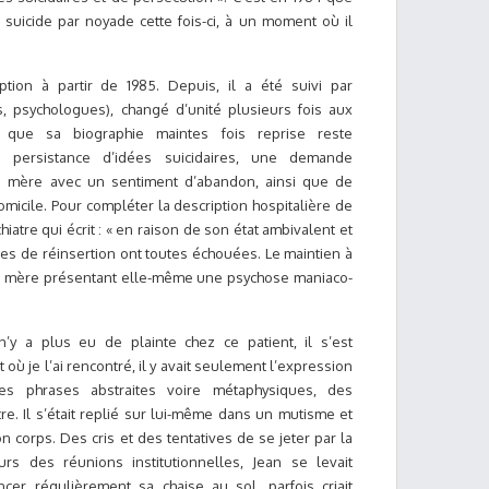
 suicide par noyade cette fois-ci, à un moment où il
ption à partir de 1985.
Depuis, il a été suivi par
s, psychologues), changé d’unité plusieurs fois aux
e que sa biographie maintes fois reprise reste
la persistance d’idées suicidaires, une demande
 mère avec un sentiment d’abandon, ainsi que de
icile. Pour compléter la description hospitalière de
chiatre qui écrit : « en raison de son état ambivalent et
ves de réinsertion ont toutes échouées. Le maintien à
la mère présentant elle-même une psychose maniaco-
n’y a plus eu de plainte chez ce patient, il s’est
où je l’ai rencontré, il y avait seulement l’expression
des phrases abstraites voire métaphysiques, des
e. Il s’était replié sur lui-même dans un mutisme et
corps. Des cris et des tentatives de se jeter par la
urs des réunions institutionnelles, Jean se levait
grincer régulièrement sa chaise au sol, parfois criait