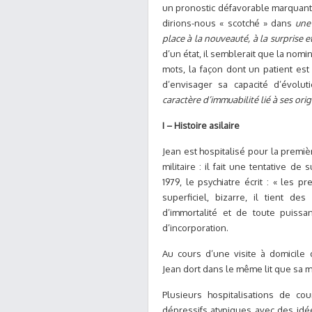
un pronostic défavorable marquant l
dirions-nous « scotché » dans
une
place à la nouveauté, à la surprise e
d’un état, il semblerait que la nomi
mots, la façon dont un patient es
d’envisager sa capacité d’évolut
caractère d’immuabilité lié à ses ori
I – Histoire asilaire
Jean est hospitalisé pour la premiè
militaire :
il fait une
tentative de 
1979, le psychiatre écrit : « les p
superficiel, bizarre, il tient 
d’immortalité et de toute puiss
d’incorporation.
Au cours d’une visite à domicile 
Jean dort dans le même lit que sa 
Plusieurs hospitalisations de co
dépressifs atypiques avec des idée