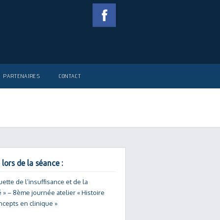
PARTENAIRES
CONTACT
 lors de la séance :
quette de l’insuffisance et de la
é » – 8ème journée atelier « Histoire
ncepts en clinique »