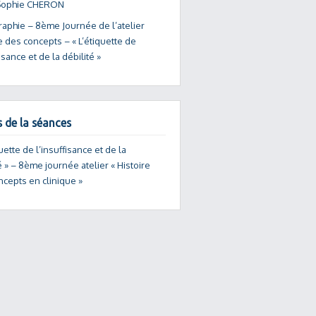
Sophie CHERON
raphie – 8ème Journée de l’atelier
e des concepts – « L’étiquette de
fisance et de la débilité »
s de la séances
quette de l’insuffisance et de la
é » – 8ème journée atelier « Histoire
ncepts en clinique »