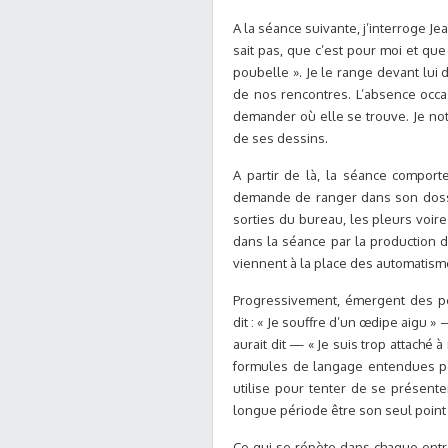
A la séance suivante, j’interroge Jea
sait pas, que c’est pour moi et que
poubelle ». Je le range devant lui 
de nos rencontres. L’absence occa
demander où elle se trouve. Je not
de ses dessins.
A partir de là, la séance comport
demande de ranger dans son dossi
sorties du bureau, les pleurs voire
dans la séance par la production de
viennent à la place des automatism
Progressivement, émergent des pe
dit : « Je souffre d’un œdipe aigu » —
aurait dit — « Je suis trop attaché à
formules de langage entendues pou
utilise pour tenter de se présent
longue période être son seul point d
Ce qui se répète dans chaque entre