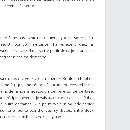
se mettait à pleurer.
unité à ne pas avoir un « suivi psy ». Lorsque je lui
fuse. Un jour où il me lance « Ramenez-moi chez ma
a en discuter ». Il me suit. A partir de ce jour, on s’est
entretien et à ma demande.
sa chaise. « Je veux voir ma mère ». Récite un bout de
l ne finit pas. Ne répond à aucune de mes relances
né, il demande à quelqu’un derrière lui de se taire
.
u précipitamment « je vais aux toilettes », dit-il. Puis il
rire. Autre demande : « Je peux avoir un bout de papier
 sur une feuille blanche des symboles. Entre deux
u d’autres feuilles avec ces symboles.