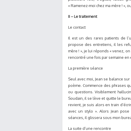
« Ramenez-moi chez ma mère ! », ou 
II – Le traitement
Le contact
Il est un des rares patients de l’
propose des entretiens, il les re
mère ! », je lui réponds « venez, on v
rencontré une fois par semaine en 
La première séance
Seul avec moi, Jean se balance sur 
poème. Commence des phrases qu’i
ou questions. Visiblement halluci
Soudain, il se lève et quitte le burea
revient, je suis alors en train d’éc
avec un stylo ». Alors Jean pose
séances, il glissera sous mon burea
La suite d’une rencontre