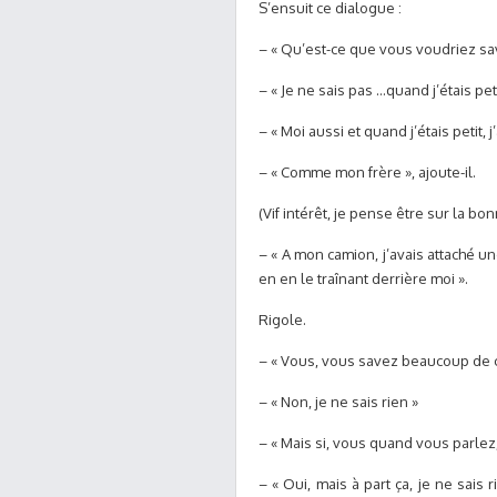
S’ensuit ce dialogue :
– « Qu’est-ce que vous voudriez sav
– « Je ne sais pas …quand j’étais pet
– « Moi aussi et quand j’étais petit,
– « Comme mon frère », ajoute-il.
(Vif intérêt, je pense être sur la bo
– « A mon camion, j’avais attaché u
en en le traînant derrière moi ».
Rigole.
– « Vous, vous savez beaucoup de ch
– « Non, je ne sais rien »
– « Mais si, vous quand vous parle
– « Oui, mais à part ça, je ne sais 