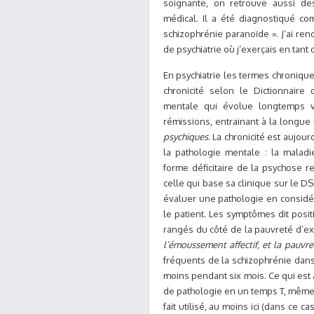
soignante, on retrouve aussi des
médical. Il a été diagnostiqué 
schizophrénie paranoïde ». J’ai ren
de psychiatrie où j’exerçais en tan
En psychiatrie les termes chronique
chronicité selon le Dictionnaire
mentale qui évolue longtemps v
rémissions, entrainant à la longu
psychiques
. La chronicité est aujo
la pathologie mentale : la maladi
forme déficitaire de la psychose re
celle qui base sa clinique sur le D
évaluer une pathologie en considé
le patient. Les symptômes dit posit
rangés du côté de la pauvreté d’ex
l’émoussement affectif, et la pauvr
fréquents de la schizophrénie dans
moins pendant six mois. Ce qui est 
de pathologie en un temps T, même 
fait utilisé, au moins ici (dans ce