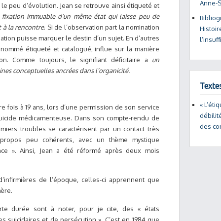
Anne-
e peu d’évolution. Jean se retrouve ainsi étiqueté et
 fixation immuable d’un même état qui laisse peu de
Bibliog
t à la rencontre
. Si de l’observation part la nomination
Histoir
nation puisse marquer le destin d’un sujet. En d’autres
l’insuf
t nommé étiqueté et catalogué, influe sur la manière
ion. Comme toujours, le signifiant déficitaire a
un
gines conceptuelles ancrées dans l’organicité.
Texte
« L’éti
re fois à 19 ans, lors d’une permission de son service
débilit
suicide médicamenteuse. Dans son compte-rendu de
des co
remiers troubles se caractérisent par un contact très
des propos peu cohérents, avec un thème mystique
ance ». Ainsi, Jean a été réformé après deux mois
d’infirmières de l’époque, celles-ci apprennent que
mère.
urte durée sont à noter, pour je cite, des « états
s suicidaires et de persécution ». C’est en 1984 que