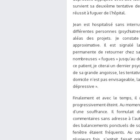
survient sa deuxième
tentative de
réussit à fuguer de l’hôpital.
Jean est hospitalisé sans interru
différentes personnes (psychiatre
aléas des projets. Je constat
approximative. Il est signalé 
permanente de retourner chez sa
nombreuses « fugues » jusqu’au dom
ce patient, je citerai un dernier psy
de sa grande angoisse, les tentati
domicile n’est pas envisageable, 
dépressive ».
Finalement et avec le temps, il 
progressivement éteint.
Au moment 
d’une souffrance. Il formulait 
commentaires sans adresse à l’autr
des balancements ponctuels de son 
fenêtre étaient fréquents. Au co
plusieurs fois, s’agitait, faisait 