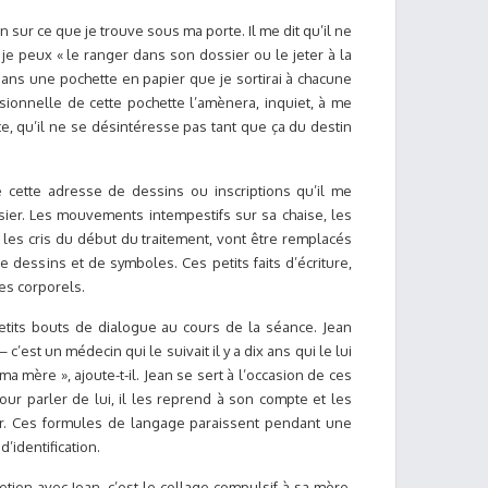
n sur ce que je trouve sous ma porte. Il me dit qu’il ne
 je peux « le ranger dans son dossier ou le jeter à la
dans une pochette en papier que je sortirai à chacune
sionnelle de cette pochette l’amènera, inquiet, à me
e, qu’il ne se désintéresse pas tant que ça du destin
e cette adresse de dessins ou inscriptions qu’il me
er. Les mouvements intempestifs sur sa chaise, les
 les cris du début du traitement, vont être remplacés
 dessins et de symboles. Ces petits faits d’écriture,
es corporels.
tits bouts de dialogue au cours de la séance. Jean
 c’est un médecin qui le suivait il y a dix ans qui le lui
 ma mère », ajoute-t-il. Jean se sert à l’occasion de ces
r parler de lui, il les reprend à son compte et les
er. Ces formules de langage paraissent pendant une
’identification.
tien avec Jean, c’est le collage compulsif à sa mère.