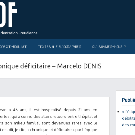
Orientation Freudienne
OREXIE-BOULIMIE
TEXTES & BIBLIOGRAPHIES
QUI SOMMES-NOUS ?
nique déficitaire – Marcelo DENIS
Publié
ean a 46 ans, il est hospitalisé depuis 21 ans en
« L’éti
certes, qui a connu des allers retours entre l’hôpital et
débilit
vers son milieu familial sont devenues rares avec le
des co
st dit, je cite, « chronique et déficitaire » par l’équipe