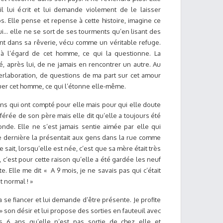
l lui écrit et lui demande violement de le laisser
mps. Elle pense et repense à cette histoire, imagine ce
lui… elle ne se sort de ses tourments qu’en lisant des
nt dans sa rêverie, vécu comme un véritable refuge.
 à l’égard de cet homme, ce qui la questionne. La
dé, après lui, de ne jamais en rencontrer un autre. Au
erlaboration, de questions de ma part sur cet amour
iquer cet homme, ce qui l’étonne elle-même.
s qui ont compté pour elle mais pour qui elle doute
éférée de son père mais elle dit qu’elle a toujours été
onde. Elle ne s’est jamais sentie aimée par elle qui
tte dernière la présentait aux gens dans la rue comme
e sait, lorsqu’elle est née, c’est que sa mère était très
e, c’est pour cette raison qu’elle a été gardée les neuf
e. Elle me dit « A 9 mois, je ne savais pas qui c’était
t normal ! »
va se fiancer et lui demande d’être présente. Je profite
 son désir et lui propose des sorties en fauteuil avec
ors 6 ans qu’elle n’est pas sortie de chez elle et