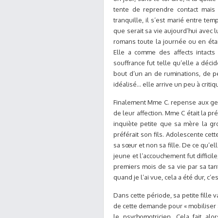
tente de reprendre contact mais i
tranquille, il s’est marié entre te
que serait sa vie aujourd’hui avec 
romans toute la journée ou en éta
Elle a comme des affects intacts
souffrance fut telle qu’elle a déci
bout d’un an de ruminations, de p
idéalisé… elle arrive un peu à crit
Finalement Mme C. repense aux gen
de leur affection. Mme C était la pr
inquiète petite que sa mère la gr
préférait son fils. Adolescente ce
sa sœur et non sa fille. De ce qu’ell
jeune et l’accouchement fut difficil
premiers mois de sa vie par sa tant
quand je l’ai vue, cela a été dur, c’es
Dans cette période, sa petite fille 
de cette demande pour « mobiliser »
le psychomotricien. Cela fait al