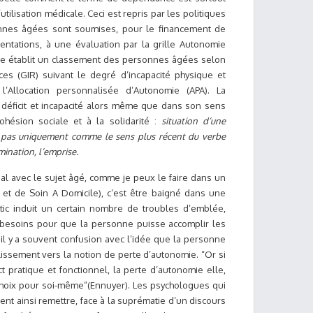
’utilisation médicale. Ceci est repris par les politiques
sonnes âgées sont soumises, pour le financement de
ntations, à une évaluation par la grille Autonomie
lle établit un classement des personnes âgées selon
es (GIR) suivant le degré d’incapacité physique et
Allocation personnalisée d’Autonomie (APA). La
éficit et incapacité alors même que dans son sens
ohésion sociale et à la solidarité :
situation d’une
et pas uniquement comme le sens plus récent du verbe
mination, l’emprise.
cial avec le sujet âgé, comme je peux le faire dans un
 et de Soin A Domicile), c’est être baigné dans une
tic induit un certain nombre de troubles d’emblée,
s besoins pour que la personne puisse accomplir les
 il y a souvent confusion avec l’idée que la personne
lissement vers la notion de perte d’autonomie. “Or si
 pratique et fonctionnel, la perte d’autonomie elle,
 choix pour soi-même”(Ennuyer). Les psychologues qui
nt ainsi remettre, face à la suprématie d’un discours