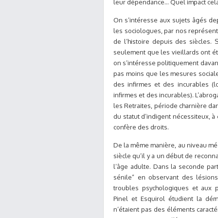
leur dépendance… Quel impact cela p
On s’intéresse aux sujets âgés de
les sociologues, par nos représenta
de l’histoire depuis des siècles
seulement que les vieillards ont 
on s’intéresse politiquement davant
pas moins que les mesures sociale
des infirmes et des incurables (lo
infirmes et des incurables). L’abroga
les Retraites, période charnière dan
du statut d’indigent nécessiteux, à c
confère des droits.
De la même manière, au niveau médi
siècle qu’il y a un début de reconna
l’âge adulte. Dans la seconde par
sénile” en observant des lésion
troubles psychologiques et aux p
Pinel et Esquirol étudient la dém
n’étaient pas des éléments caractér