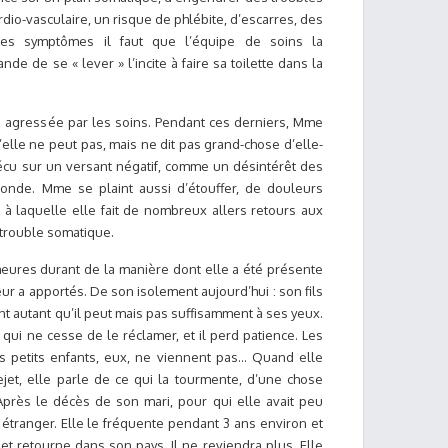
io-vasculaire, un risque de phlébite, d’escarres, des
 ces symptômes il faut que l’équipe de soins la
ande de se « lever » l’incite à faire sa toilette dans la
is agressée par les soins. Pendant ces derniers, Mme
’elle ne peut pas, mais ne dit pas grand-chose d’elle-
écu sur un versant négatif, comme un désintérêt des
onde. Mme se plaint aussi d’étouffer, de douleurs
 à laquelle elle fait de nombreux allers retours aux
 trouble somatique.
heures durant de la manière dont elle a été présente
eur a apportés. De son isolement aujourd’hui : son fils
ient autant qu’il peut mais pas suffisamment à ses yeux.
 qui ne cesse de le réclamer, et il perd patience. Les
 petits enfants, eux, ne viennent pas… Quand elle
et, elle parle de ce qui la tourmente, d’une chose
Après le décès de son mari, pour qui elle avait peu
étranger. Elle le fréquente pendant 3 ans environ et
te et retourne dans son pays. Il ne reviendra plus. Elle