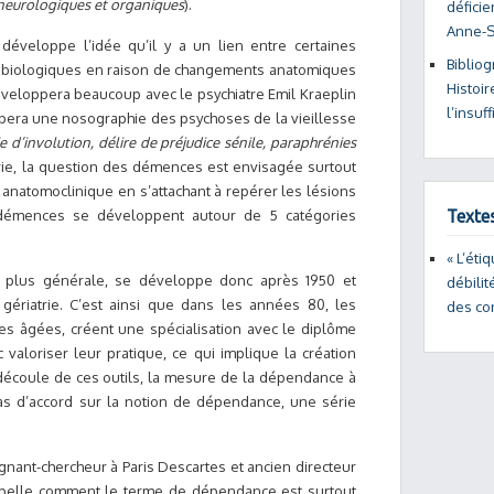
 neurologiques et organiques
).
déficie
Anne-
développe l’idée qu’il y a un lien entre certaines
Bibliog
 biologiques en raison de changements anatomiques
Histoir
éveloppera beaucoup avec le psychiatre Emil Kraeplin
l’insuf
pera une nosographie des psychoses de la vieillesse
e d’involution, délire de préjudice sénile, paraphrénies
trie, la question des démences est envisagée surtout
anatomoclinique en s’attachant à repérer les lésions
es démences se développent autour de 5 catégories
Texte
« L’éti
 plus générale, se développe donc après 1950 et
débilit
a gériatrie. C’est ainsi que dans les années 80, les
des co
s âgées, créent une spécialisation avec le diplôme
 valoriser leur pratique, ce qui implique la création
l découle de ces outils, la mesure de la dépendance à
 pas d’accord sur la notion de dépendance, une série
nant-chercheur à Paris Descartes et ancien directeur
appelle comment le terme de dépendance est surtout