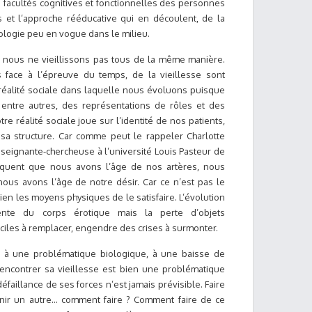
s facultés cognitives et fonctionnelles des personnes
et l’approche rééducative qui en découlent, de la
ologie peu en vogue dans le milieu.
on nous ne vieillissons pas tous de la même manière.
face à l’épreuve du temps, de la vieillesse sont
a réalité sociale dans laquelle nous évoluons puisque
 entre autres, des représentations de rôles et des
re réalité sociale joue sur l’identité de nos patients,
 sa structure. Car comme peut le rappeler Charlotte
nseignante-chercheuse à l’université Louis Pasteur de
liquent que nous avons l’âge de nos artères, nous
ous avons l’âge de notre désir. Car ce n’est pas le
bien les moyens physiques de le satisfaire. L’évolution
ente du corps érotique mais la perte d’objets
iciles à remplacer, engendre des crises à surmonter.
nter à une problématique biologique, à une baisse de
rencontrer sa vieillesse est bien une problématique
défaillance de ses forces n’est jamais prévisible. Faire
venir un autre… comment faire ? Comment faire de ce