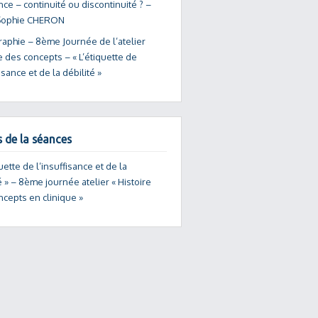
nce – continuité ou discontinuité ? –
Sophie CHERON
raphie – 8ème Journée de l’atelier
e des concepts – « L’étiquette de
fisance et de la débilité »
s de la séances
quette de l’insuffisance et de la
é » – 8ème journée atelier « Histoire
ncepts en clinique »