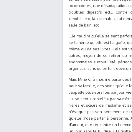
locomoteurs, une désadaptation card
troubles digestifs ect… Contre
« mobilise », la « stimule », lui dem
salle de bain, etc…
Elle me dira qu’elle se sent parfo
se lamente qu’elle est fatiguée, qu
même ou de ses livres. Cela est v
autres, moyen de se retirer du m
abdominales surtout l’été, période
urgences, sans qu’on lui trouve un
Mais Mme C., à moi, me parle des 
pour sa famille, des soins qu’elle l
l’appelle plusieurs fois par jour, v
Lui se sent « harcelé » par sa mère
frères et sœurs de madame et ses
n’évoque pas son sentiment de rej
qu’elle n’ose parler à personne. 
d’amour, elle rencontre un homme 
un jour, sans le lui dire, il la quit