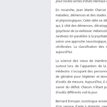
pour toutes sortes d’états mentaux
En revanche, Jean Martin Charcot 
maladies, démences et des stades
et physiologiques. Cette idée se d
qui, à côté des démences, dévelop
(psychose de la vieillesse: mélancoli
tardives).
En parallèle à la psychia
selon une approche neurologique, 
cérébrales. La classification d
aujourd’hui.
La science des vieux de manière
surtout lors de l’apparition de l
médecins s’occupant des personne
de gériatrie pour légitimer et donc
d’outils de mesure. Aujourd’hui, i
savoir du déficit. Chacun n’étant
d’outils différents voit le jour.
Bernard Ennuyer, sociologue enseig
d’un service d’aide à domicile, r