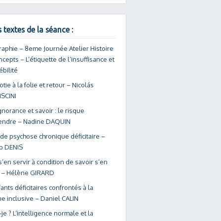
 textes de la séance :
raphie – 8eme Journée Atelier Histoire
cepts – L’étiquette de l’insuffisance et
ébilité
iotie à la folie et retour – Nicolás
SCINI
gnorance et savoir : le risque
endre – Nadine DAQUIN
de psychose chronique déficitaire –
o DENIS
 s’en servir à condition de savoir s’en
 – Hélène GIRARD
ants déficitaires confrontés à la
ue inclusive – Daniel CALIN
-je ? L’intelligence normale et la