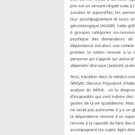
pris sur un versant négatif suite à l
sociales et aujourd’hui, les per
leur accompagnement et leurs orie
gérontologique (AGGIR). Cette gri
6 groupes catégories iso-ressourc
psychique des demandeurs de l’
dépendance est alors vue comme d
premier, la notion renvoie à la c
personne qui s’appuie sur autrui 
dépendre: être sous l’autorité, la do
Ainsi, travailler dans le médico-so
SPASAD (Service Polyvalent d’Aide
analyse du déficit… où le diagnos
d’incapacités qui vont induire de
gestes de la vie quotidienne. Mais
ne serait pas autonome. Il y a un g
la dépendance renvoie à un aspect
renvoie à la capacité de faire des
accompagnent les sujets âgés doive