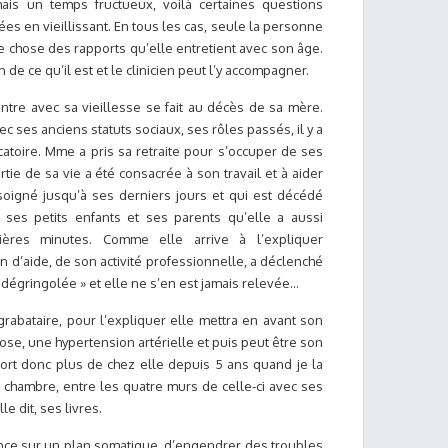
s un temps fructueux, voilà certaines questions
 en vieillissant. En tous les cas, seule la personne
e chose des rapports qu’elle entretient avec son âge.
de ce qu’il est et le clinicien peut l’y accompagner.
ntre avec sa vieillesse se fait au décès de sa mère.
vec ses anciens statuts sociaux, ses rôles passés, il y a
toire. Mme a pris sa retraite pour s’occuper de ses
rtie de sa vie a été consacrée à son travail et à aider
 soigné jusqu’à ses derniers jours et qui est décédé
, ses petits enfants et ses parents qu’elle a aussi
ières minutes. Comme elle arrive à l’expliquer
on d’aide, de son activité professionnelle, a déclenché
 « dégringolée » et elle ne s’en est jamais relevée…
rabataire, pour l’expliquer elle mettra en avant son
rose, une hypertension artérielle et puis peut être son
sort donc plus de chez elle depuis 5 ans quand je la
a chambre, entre les quatre murs de celle-ci avec ses
e dit, ses livres.
uence sur un plan somatique, d’engendrer des troubles