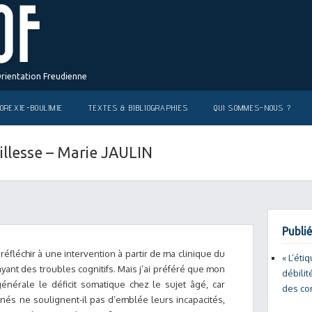
Orientation Freudienne
OREXIE-BOULIMIE
TEXTES & BIBLIOGRAPHIES
QUI SOMMES-NOUS ?
eillesse – Marie JAULIN
Publié
fléchir à une intervention à partir de ma clinique du
« L’éti
ayant des troubles cognitifs. Mais j’ai préféré que mon
débilit
énérale le déficit somatique chez le sujet âgé, car
des co
inés ne soulignent-il pas d’emblée leurs incapacités,