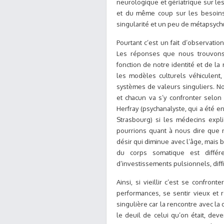
neurologique et gériatrique sur le
et du même coup sur les besoins 
singularité et un peu de métapsych
Pourtant c’est un fait d’observati
Les réponses que nous trouvons 
fonction de notre identité et de l
les modèles culturels véhiculent,
systèmes de valeurs singuliers. Not
et chacun va s’y confronter selon
Herfray (psychanalyste, qui a été e
Strasbourg) si les médecins exp
pourrions quant à nous dire que n
désir qui diminue avec l’âge, mais 
du corps somatique est différ
d’investissements pulsionnels, diff
Ainsi, si vieillir c’est se confro
performances, se sentir vieux et 
singulière car la rencontre avec la 
le deuil de celui qu’on était, de