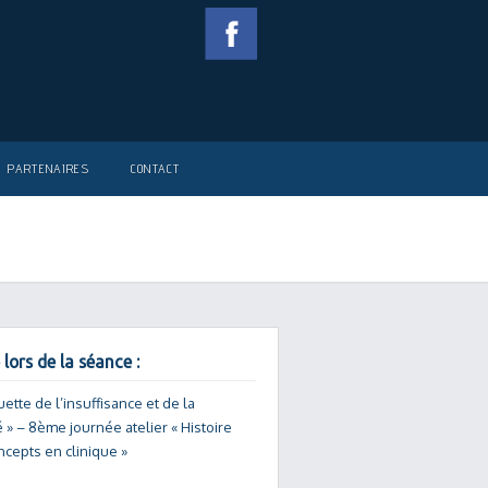
PARTENAIRES
CONTACT
 lors de la séance :
quette de l’insuffisance et de la
é » – 8ème journée atelier « Histoire
ncepts en clinique »