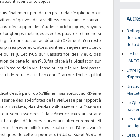
eut–il avoir sur le sujet ?
puis finalement peu de temps… Cela s’explique pour
Autres
tions négatives de la vieillesse pris dans le courant
. Sans développer des études sociologiques, voyons
Bibliog
été longtemps mélangés avec les pauvres, et même si
des con
age à leur situation au début du XXème, il n’en reste
de la d
s prises pour eux, alors, sont envisagées avec ceux
De l’id
i du 14 juillet 1905 sur l’assistance des vieux, des
LANDRI
tion de cette loi en 1953, fait place à la législation sur
s l’histoire de la vieillesse puisque le vieillard passe
Entre i
elui de retraité que l’on connaît aujourd’hui et qui lui
d’appr
Un cas 
cal c’est à partir du XVIIIème mais surtout au XIXème
Marcel
issance des spécificités de la vieillesse par rapport à
Le QI :
tie du XIXème, des études débutent sur le “cerveau
passer
s qui sont associées à la démence mais aussi aux
Les enf
athologies délirantes survenant ultérieurement. Si
politiq
ence, l’irréversibilité des troubles et l’âge avancé
istiques de celle-ci pour eux (
mais un stade terminal
Qi suis