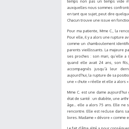
temps non pas un temps vide mai
auxquelles nous sommes confrontées
en tant que sujet, peut dire quelqu
Chacun trouve une issue en fonction 
Pour ma patiente, Mme C., la renco
Pour elle, il y a alors une rupture a
comme un chamboulement identifica
parents vieillissants. La majeure pa
ses proches : son mari, qu’elle a
quand elle avait 24 ans, son fils
accompagnés jusqu’à leur dern
aujourd’hui, la rupture de sa positi
une « chute » réelle et elle a alors
Mme C. est une dame aujourd’hui g
état de santé : un diabète, une arth
âge… elle a alors 75 ans. Elle ne 
rencontre. Elle est recluse dans s
livres. Madame « dévore » comme ell
Le fait d’être alité a pour conséq