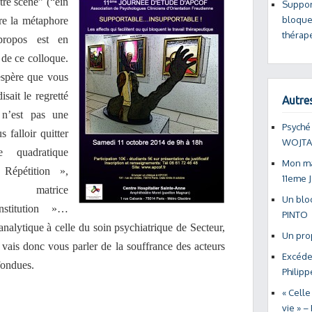
tre scène” (“ein
Suppor
bloquen
re la métaphore
thérap
propos est en
 de ce colloque.
spère que vous
sait le regretté
Autres
t n’est pas une
Psyché
 falloir quitter
WOJTA
e quadratique
Mon ma
/ Répétition »,
11eme 
trice
Un blo
Institution »…
PINTO
 analytique à celle du soin psychiatrique de Secteur,
Un pro
Je vais donc vous parler de la souffrance des acteurs
Excéde
fondues.
Philip
« Celle
vie » 