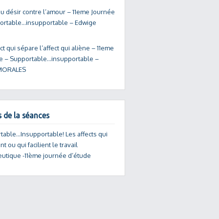
du désir contre l’amour – 11eme Journée
ortable…insupportable – Edwige
ct qui sépare l’affect qui aliène – 11eme
e – Supportable…insupportable –
 MORALES
s de la séances
table…Insupportable! Les affects qui
t ou qui facilient le travail
eutique -11ème journée d’étude