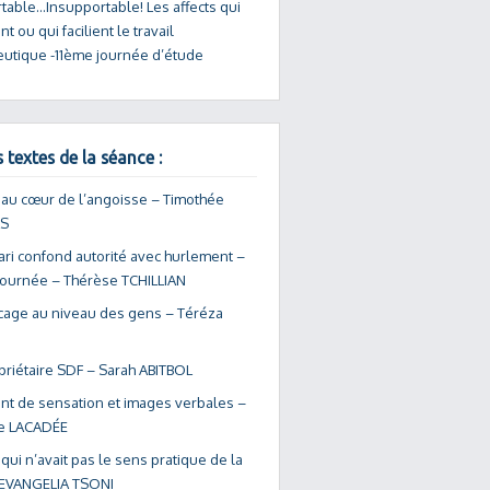
table…Insupportable! Les affects qui
t ou qui facilient le travail
eutique -11ème journée d’étude
 textes de la séance :
 au cœur de l’angoisse – Timothée
S
ri confond autorité avec hurlement –
Journée – Thérèse TCHILLIAN
cage au niveau des gens – Téréza
priétaire SDF – Sarah ABITBOL
nt de sensation et images verbales –
pe LACADÉE
 qui n’avait pas le sens pratique de la
– EVANGELIA TSONI