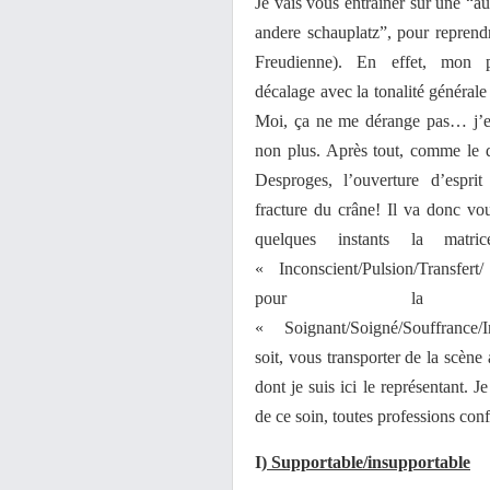
Je vais vous entraîner sur une “au
andere schauplatz”, pour reprend
Freudienne). En effet, mon 
décalage avec la tonalité générale
Moi, ça ne me dérange pas… j’e
non plus. Après tout, comme le di
Desproges, l’ouverture d’espri
fracture du crâne! Il va donc vous
quelques instants la matric
« Inconscient/Pulsion/Transfert
pour la ma
« Soignant/Soigné/Souffrance/
soit, vous transporter de la scène
dont je suis ici le représentant. 
de ce soin, toutes professions con
I
) Supportable/insupportable