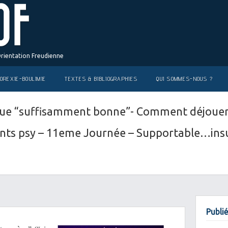
Orientation Freudienne
OREXIE-BOULIMIE
TEXTES & BIBLIOGRAPHIES
QUI SOMMES-NOUS ?
ue “suffisamment bonne”- Comment déjouer 
nants psy – 11eme Journée – Supportable…ins
Publié