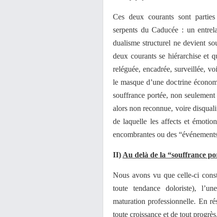
Ces deux courants sont partie
serpents du Caducée : un entrel
dualisme structurel ne devient so
deux courants se hiérarchise et q
reléguée, encadrée, surveillée, v
le masque d’une doctrine économiq
souffrance portée, non seulement 
alors non reconnue, voire disqualif
de laquelle les affects et émotio
encombrantes ou des “événements 
II)
Au delà de la “souffrance p
Nous avons vu que celle-ci const
toute tendance doloriste), l’u
maturation professionnelle. En ré
toute croissance et de tout progrès