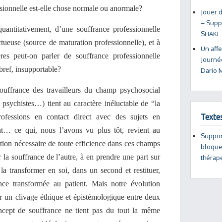
ssionnelle est-elle chose normale ou anormale?
Jouer 
– Supp
quantitativement, d’une souffrance professionnelle
SHAKI
uctueuse (source de maturation professionnelle), et à
Un affe
res peut-on parler de souffrance professionnelle
Journé
bref, insupportable?
Dario
souffrance des travailleurs du champ psychosocial
, psychistes…) tient au caractère inéluctable de “la
rofessions en contact direct avec des sujets en
Texte
t… ce qui, nous l’avons vu plus tôt, revient au
Suppor
tion nécessaire de toute efficience dans ces champs
bloquen
r la souffrance de l’autre, à en prendre une part sur
thérap
a transformer en soi, dans un second et restituer,
ance transformée au patient. Mais notre évolution
ir un clivage éthique et épistémologique entre deux
oncept de souffrance ne tient pas du tout la même