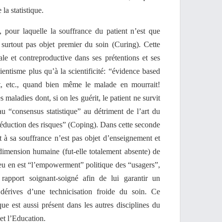
la statistique.
, pour laquelle la souffrance du patient n’est que
 surtout pas objet premier du soin (Curing). Cette
rale et contreproductive dans ses prétentions et ses
ientisme plus qu’à la scientificité: “évidence based
at, etc., quand bien même le malade en mourrait!
maladies dont, si on les guérit, le patient ne survit
 au “consensus statistique” au détriment de l’art du
“réduction des risques” (Coping). Dans cette seconde
t à sa souffrance n’est pas objet d’enseignement et
a dimension humaine (fut-elle totalement absente) de
eu en est “l’empowerment” politique des “usagers”,
le rapport soignant-soigné afin de lui garantir un
érives d’une technicisation froide du soin. Ce
ue est aussi présent dans les autres disciplines du
et l’Education.