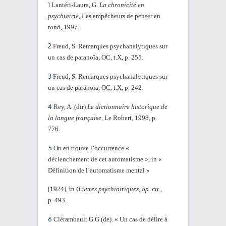
1
Lantéri-Laura, G.
La chronicité en
psychiatrie
, Les empêcheurs de penser en
rond, 1997.
2
Freud, S. Remarques psychanalytiques sur
un cas de paranoïa, OC, t.X, p. 255.
3
Freud, S. Remarques psychanalytiques sur
un cas de paranoïa, OC, t.X, p. 242.
4
Rey, A. (dir)
Le dictionnaire historique de
la langue française
, Le Robert, 1998, p.
776.
5
On en trouve l’occurrence «
déclenchement de cet automatisme », in «
Définition de l’automatisme mental »
[1924], in
Œuvres psychiatriques
,
op. cit
.,
p. 493.
6
Clérambault G.G (de). « Un cas de délire à