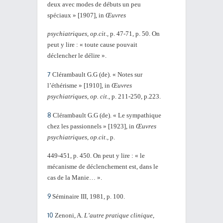
deux avec modes de débuts un peu
spéciaux » [1907], in
Œuvres
psychiatriques
,
op.cit
., p. 47-71, p. 50. On
peut y lire : « toute cause pouvait
déclencher le délire ».
7
Clérambault G.G (de). « Notes sur
l’éthérisme » [1910], in
Œuvres
psychiatriques
,
op. cit
., p. 211-250, p.223.
8
Clérambault G.G (de). « Le sympathique
chez les passionnels » [1923], in
Œuvres
psychiatriques
,
op.cit
., p.
449-451, p. 450. On peut y lire : « le
mécanisme de déclenchement est, dans le
cas de la Manie… ».
9
Séminaire III, 1981, p. 100.
10
Zenoni, A.
L’autre pratique clinique
,