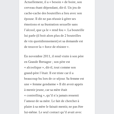
Actuellement, il a « besoin » de boire, son
cerveau étant dépendant, dit-il. Un jeu de
cache-cache des bouteilles a lieu avec son
épouse. Il dit ne pas réussir à gérer ses
émotions et sa frustration sexuelle sans
l’alcool, que ça le « rend fou ». La bouteille
lui parle (il boit alors plus de 2 bouteilles
de vin quotidiennement) et sa demande est
de trouver la « force de résister ».
En novembre 2011, il rend visite à son père
en Grande Bretagne ; son père est
« alcoolique », dit-il, tout comme son
grand-père l’était. Il est triste car il a
beaucoup bu lors de ce séjour. Sa femme est
une « femme gendarme » Il dit avoir appris
à mentir jeune, car sa mère était
« controlling », qu’il n’a jamais ressenti
l’amour de sa mère. Le fait de chercher à
plaire à sa mère le faisait mentir, ne pas être
lui-même. Le seul contact qu’il avait avec