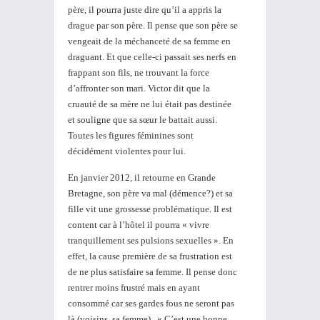
père, il pourra juste dire qu’il a appris la
drague par son père. Il pense que son père se
vengeait de la méchanceté de sa femme en
draguant. Et que celle-ci passait ses nerfs en
frappant son fils, ne trouvant la force
d’affronter son mari. Victor dit que la
cruauté de sa mère ne lui était pas destinée
et souligne que sa sœur le battait aussi.
Toutes les figures féminines sont
décidément violentes pour lui.
En janvier 2012, il retourne en Grande
Bretagne, son père va mal (démence?) et sa
fille vit une grossesse problématique. Il est
content car à l’hôtel il pourra « vivre
tranquillement ses pulsions sexuelles ». En
effet, la cause première de sa frustration est
de ne plus satisfaire sa femme. Il pense donc
rentrer moins frustré mais en ayant
consommé car ses gardes fous ne seront pas
là (voisins, sa femme). « C’est une bonne