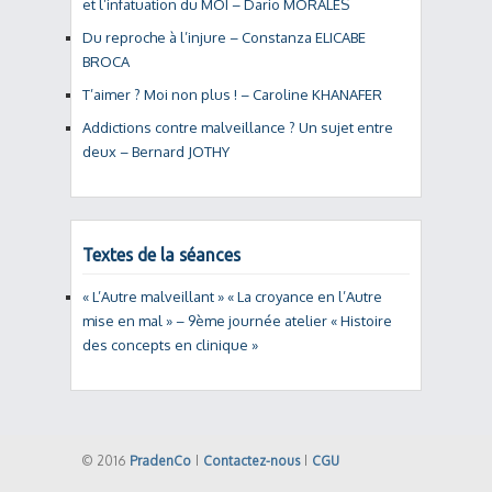
et l’infatuation du MOI – Dario MORALES
Du reproche à l’injure – Constanza ELICABE
BROCA
T’aimer ? Moi non plus ! – Caroline KHANAFER
Addictions contre malveillance ? Un sujet entre
deux – Bernard JOTHY
Textes de la séances
« L’Autre malveillant » « La croyance en l’Autre
mise en mal » – 9ème journée atelier « Histoire
des concepts en clinique »
© 2016
PradenCo
|
Contactez-nous
|
CGU
Back to Top