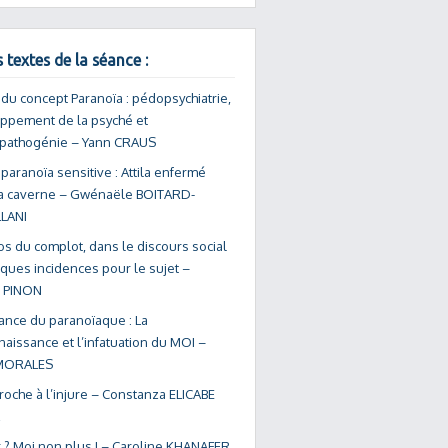
 textes de la séance :
é du concept Paranoïa : pédopsychiatrie,
ppement de la psyché et
pathogénie – Yann CRAUS
paranoïa sensitive : Attila enfermé
a caverne – Gwénaële BOITARD-
LANI
s du complot, dans le discours social
ques incidences pour le sujet –
e PINON
yance du paranoïaque : La
aissance et l’infatuation du MOI –
 MORALES
oche à l’injure – Constanza ELICABE
r ? Moi non plus ! – Caroline KHANAFER