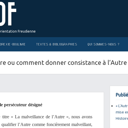
Orientation Freudienne
OREXIE-BOULIMIE
TEXTES & BIBLIOGRAPHIES
QUI SOMMES-NOUS ?
utre ou comment donner consistance à l’Autr
Publié
 le persécuteur désigné
« L’Aut
mise en
 titre « La malveillance de l’Autre », nous avons
Histoir
 qualifier l’Autre comme foncièrement malveillant,