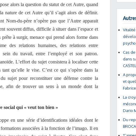
pose alors la question du statut de cet Autre, quand
la nature de cet Autre qu’il s’agit alors de définir.
Autres
iant Nom-du-père n’opère pas que l’Autre apparait
nt souvent diffus, difficile à situer dans l’espace et
Vitalit
dévelo
prête à surgir, menace qui prend alors forme dans
psycho
time des relations humaines, des relations entre
Cas de 
au sein du travail, entre l’employé et son patron.
dans s
noïde. L’effort du sujet consistera à localiser cette
CASTEL
tant qu’elle le vise. C’est ce qui s’opère dans la
A propo
t du sujet pour reconstituer une défense contre la
et quel
use, afin de trouver un sens à un monde dont la
Fabric
La cro
méconn
 social qui « veut ton bien »
Dario
Du repr
loppe en une série d’identifications idéales dont le
BROCA
formations associées à la fonction de l’imago. Il en
T’aime