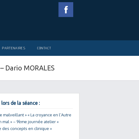
PARTENAIRES
CONTACT
e – Dario MORALES
 lors de la séance :
re malveillant » « La croyance en l’Autre
 mal » – 9ème journée atelier «
e des concepts en clinique »