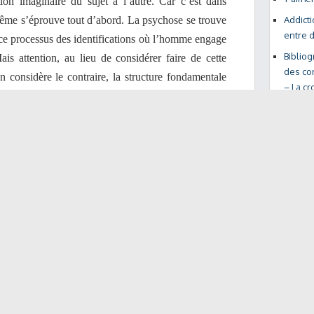
tion imaginaire du sujet à l’autre. Car c’est dans
t même s’éprouve tout d’abord. La psychose se trouve
Addicti
entre 
 ce processus des identifications où l’homme engage
Bibliog
Mais attention, au lieu de considérer faire de cette
des con
an considère le contraire, la structure fondamentale
– La cr
ance paranoïaque » telle qu’elle s’illustre dans le
ulaire, fondamentalement imaginaire, résultat du lien
re c’est moi, si bien que pour le sujet paranoïaque, il
 l’autre et de reconnaitre en cet Autre ce qui lui
Texte
t un pas décisif : quels qu’ils soient, hallucinations,
« L’Aut
énomènes visent le sujet : ils le dédoublent, ils lui
mise en
d tout moyen de les exprimer vient à lui manquer, sa
Histoir
éance interrogative, vécue dans le registre du sens.
iscursif, discordsif (rappel du discord), à la fixation
ire au miroir.
 au lien social. Son mécanisme initial, la matrice