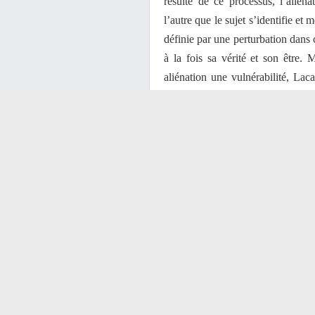
résulte de ce processus, l’aliéna
l’autre que le sujet s’identifie e
définie par une perturbation dans
à la fois sa vérité et son être. 
aliénation une vulnérabilité, Lac
de l’imaginaire est la « connaiss
transitivisme de la captation spéc
d’identification à l’autre, où l’aut
est impossible de se départir de
appartient. Du coup le sujet en fai
interprétations, intuitions, ces ph
répondent, lui font écho. Et quan
perplexité manifeste en lui une b
Autrement dit, le sens est l’effet d
imaginaire, à l’engluement imagina
La paranoïa est consubstantielle