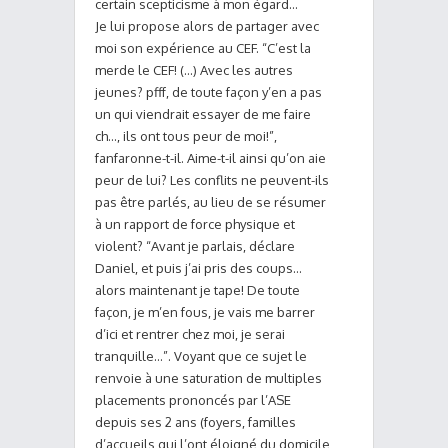
certain scepticisme à mon égard…
Je lui propose alors de partager avec
moi son expérience au CEF. “C’est la
merde le CEF! (…) Avec les autres
jeunes? pfff, de toute façon y’en a pas
un qui viendrait essayer de me faire
ch…, ils ont tous peur de moi!”,
fanfaronne-t-il. Aime-t-il ainsi qu’on aie
peur de lui? Les conflits ne peuvent-ils
pas être parlés, au lieu de se résumer
à un rapport de force physique et
violent? “Avant je parlais, déclare
Daniel, et puis j’ai pris des coups…
alors maintenant je tape! De toute
façon, je m’en fous, je vais me barrer
d’ici et rentrer chez moi, je serai
tranquille…”. Voyant que ce sujet le
renvoie à une saturation de multiples
placements prononcés par l’ASE
depuis ses 2 ans (foyers, familles
d’accueils qui l’ont éloigné du domicile