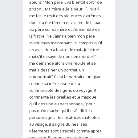
sœurs: “Mon père il va bientôt sortir de
prison… Ma mère elle a peur…”. Puis il
me fait le récit des violences extrêmes
dont il a été témoin et victime de la part
du père sur sa mère et l’ensemble de
la fratrie. “Je l’aimais bien mon père
avant, mais maintenant j’ai compris qu’il
en avait rien à foutre de moi…Je le tue
moi s’il essaye de nous emmerder!” Il
me demande alors une feuille et se
met à dessiner un portrait, un
autoportrait? C’est le portrait d’un gitan,
comme sa mère issue de la
communauté des gens du voyage. Il
commente les oreilles et le masque
qu’il dessine au personnage, “pour
pas qu’on sache qui il est”, dit-il. Le
personnage a des cicatrices multiples
au visage, il saigne du nez, ses
vêtements sont arrachés comme après
une lutte. Pourtant, le sourire qu’il