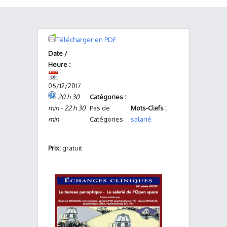
Télécharger en PDF
Date /
Heure :
05/12/2017
20 h 30
Catégories :
min - 22 h 30
Pas de
Mots-Clefs :
min
Catégories
salarié
Prix:
gratuit