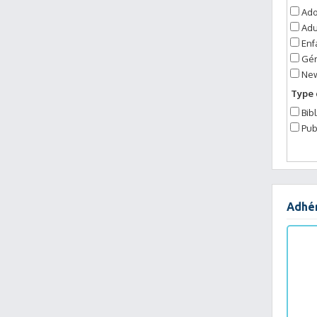
Ado
Adu
Enf
Gér
Ne
Type 
Bib
Pub
Adhér