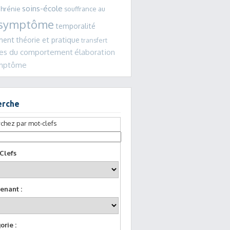
soins-école
phrénie
souffrance au
symptôme
temporalité
ment
théorie et pratique
transfert
les du comportement
élaboration
ymptôme
erche
chez par mot-clefs
Clefs
enant :
orie :