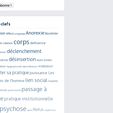
clefs
Anorexie
ion
Boulimie
Affects
angoisse
corps
deficience
et création
déclenchement
sation
désinsertion
uance
etats limites
institution
ation
hyperactivité
identification
ter sa pratique
jouissance
Les
lien social
es de l'humeur
maladie
passage à
ranoïa
parentalité
te
pratique institutionnelle
psychose
Refus
père
répétition