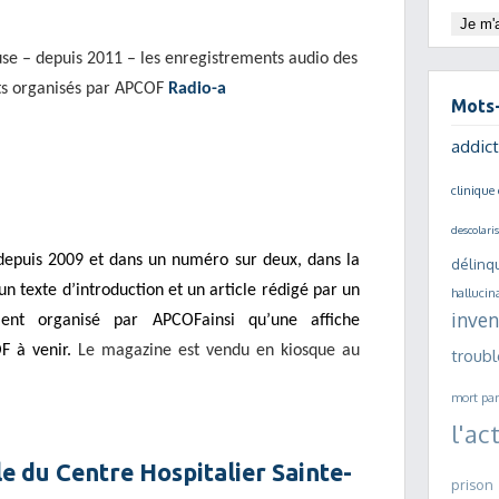
fuse – depuis 2011 – les enregistrements audio des
ts organisés par APCOF
Radio-a
Mots-
addict
clinique 
descolari
depuis 2009 et dans un numéro sur deux, dans la
délinq
n texte d’introduction et un article rédigé par un
hallucin
inven
ment organisé par APCOFainsi qu’une affiche
F à venir.
Le magazine est vendu en kiosque au
troubl
mort
pa
l'ac
e du Centre Hospitalier Sainte-
prison