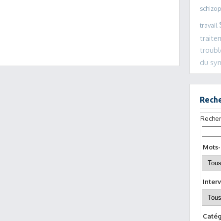
schizo
travail
traite
troub
du s
Rech
Recher
Mots-
Interv
Catég