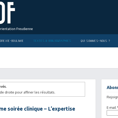
Orientation Freudienne
OREXIE-BOULIMIE
TEXTES & BIBLIOGRAPHIES
QUI SOMMES-NOUS ?
vés.
Abonn
de droite pour affiner les résultats.
Rejoig
E-mail
me soirée clinique – L’expertise