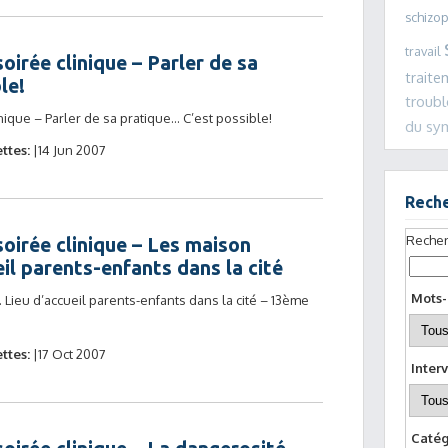
schizo
travail
oirée clinique – Parler de sa
traite
le!
troub
nique – Parler de sa pratique… C’est possible!
du s
ttes:
14 Jun 2007
Rech
Recher
oirée clinique – Les maison
eil parents-enfants dans la cité
Mots-
 Lieu d’accueil parents-enfants dans la cité – 13ème
ttes:
17 Oct 2007
Interv
Catég