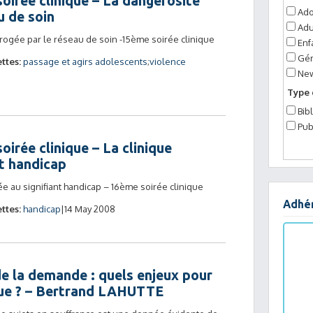
oirée clinique – La dangerosité
Ado
u de soin
Adu
rrogée par le réseau de soin -15ème soirée clinique
Enf
Gér
ttes:
passage et agirs adolescents
violence
Ne
Type 
Bib
Pub
oirée clinique – La clinique
nt handicap
ée au signifiant handicap – 16ème soirée clinique
Adhér
ttes:
handicap
14 May 2008
de la demande : quels enjeux pour
que ? – Bertrand LAHUTTE