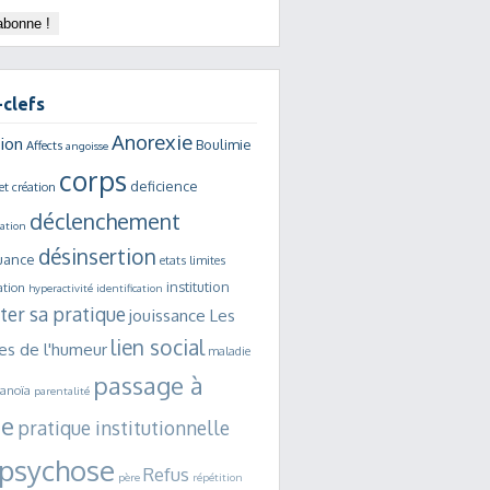
clefs
Anorexie
ion
Boulimie
Affects
angoisse
corps
deficience
et création
déclenchement
sation
désinsertion
uance
etats limites
institution
ation
hyperactivité
identification
ter sa pratique
jouissance
Les
lien social
es de l'humeur
maladie
passage à
ranoïa
parentalité
te
pratique institutionnelle
psychose
Refus
père
répétition