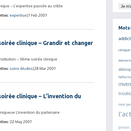
nique – L’expertise passée au crible
ttes:
expertise
7 Feb 2007
Mots-
addict
oirée clinique – Grandir et changer
clinique 
nstitution – 11ème soirée clinique
descolari
ttes:
soins études
28 Mar 2007
délinq
hallucin
inven
troubl
oirée clinique – L’invention du
mort
pa
l'ac
liniqueue L’invention du partenaire
ttes:
12 May 2007
prison