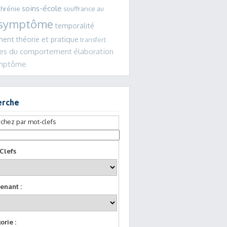
soins-école
phrénie
souffrance au
symptôme
temporalité
ment
théorie et pratique
transfert
les du comportement
élaboration
ymptôme
erche
chez par mot-clefs
Clefs
enant :
orie :