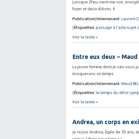
Lorsque Zhou vient me voir, envoyé p
foyer et deux élèves. Il
Publication
Intervenant:
Laurent
Étiquettes:
passage à l'acte
sujet 
Voir le texte »
Entre eux deux – Mau
La jeune femme dont je vais vous p
évoquerons ce temps
Publication
Intervenant:
Maud BEL
Étiquettes:
le temps du désir
sym
Voir le texte »
Andrea, un corps en ex
Je reçois Andrea, âgée de 30 ans, d
venue à Paris pour faire sa