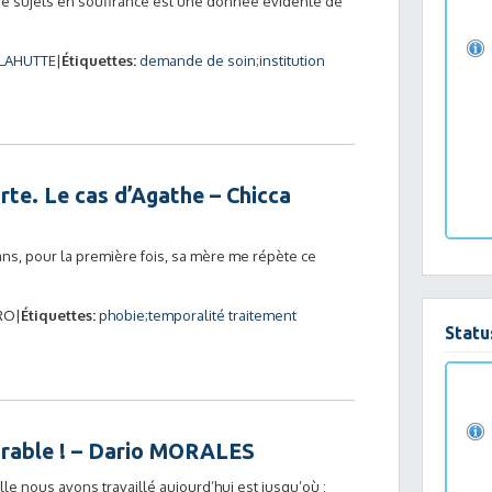
s de sujets en souffrance est une donnée évidente de
 LAHUTTE
Étiquettes:
demande de soin
institution
orte. Le cas d’Agathe – Chicca
ns, pour la première fois, sa mère me répète ce
RO
Étiquettes:
phobie
temporalité traitement
Statu
curable ! – Dario MORALES
le nous avons travaillé aujourd’hui est jusqu’où :