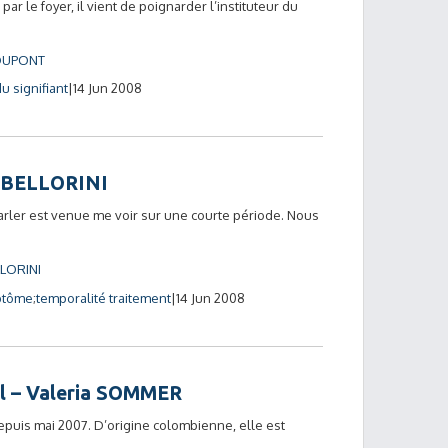
ar le foyer, il vient de poignarder l’instituteur du
 DUPONT
du signifiant
14 Jun 2008
d BELLORINI
arler est venue me voir sur une courte période. Nous
LORINI
ptôme
temporalité traitement
14 Jun 2008
il – Valeria SOMMER
epuis mai 2007. D’origine colombienne, elle est