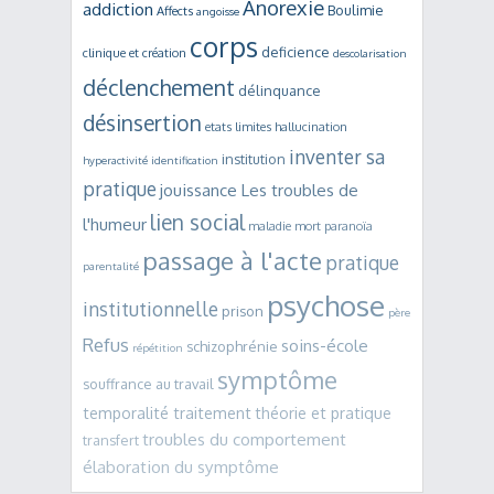
Anorexie
addiction
Boulimie
Affects
angoisse
corps
deficience
clinique et création
descolarisation
déclenchement
délinquance
désinsertion
etats limites
hallucination
inventer sa
institution
hyperactivité
identification
pratique
jouissance
Les troubles de
lien social
l'humeur
maladie mort
paranoïa
passage à l'acte
pratique
parentalité
psychose
institutionnelle
prison
père
Refus
soins-école
schizophrénie
répétition
symptôme
souffrance au travail
temporalité traitement
théorie et pratique
troubles du comportement
transfert
élaboration du symptôme