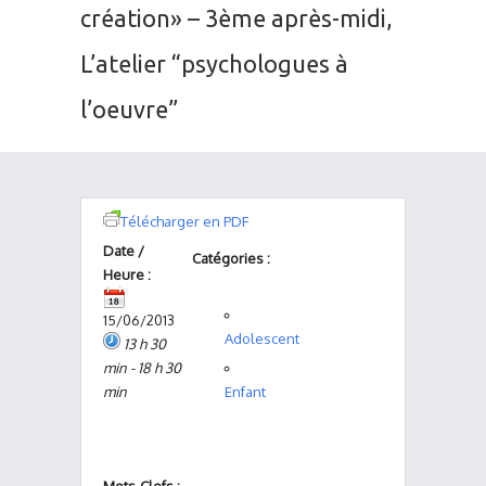
création» – 3ème après-midi,
L’atelier “psychologues à
l’oeuvre”
Télécharger en PDF
Date /
Catégories :
Heure :
15/06/2013
Adolescent
13 h 30
min - 18 h 30
min
Enfant