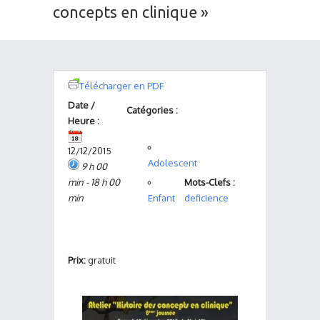
concepts en clinique »
Télécharger en PDF
Date /
Catégories :
Heure :
12/12/2015
Adolescent
9 h 00
min - 18 h 00
Mots-Clefs :
min
Enfant
deficience
Prix:
gratuit