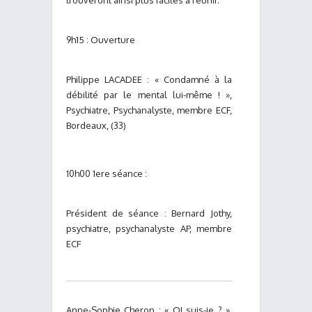
trouveront ainsi plus faciles à réunir.
9h15 : Ouverture
Philippe LACADEE : « Condamné à la
débilité par le mental lui-même ! »,
Psychiatre, Psychanalyste, membre ECF,
Bordeaux, (33)
10h00 1ere séance :
Président de séance : Bernard Jothy,
psychiatre, psychanalyste AP, membre
ECF
Anne-Sophie Cheron : « QI suis-je ? »,