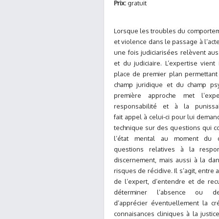
Prix:
gratuit
Lorsque les troubles du comportem
et violence dans le passage à l’acte,
une fois judiciarisées relèvent aus
et du judiciaire. L’expertise vient
place de premier plan permettant l
champ juridique et du champ psy
première approche met l’exp
responsabilité et à la punissab
fait appel à celui-ci pour lui dema
technique sur des questions qui co
l’état mental au moment du d
questions relatives à la respon
discernement, mais aussi à la dan
risques de récidive. Il s’agit, entre 
de l’expert, d’entendre et de rec
déterminer l’absence ou d
d’apprécier éventuellement la cré
connaisances cliniques à la justic