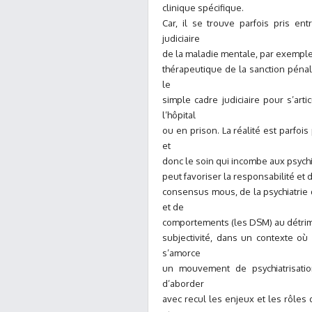
clinique spécifique.
Car, il se trouve parfois pris ent
judiciaire
de la maladie mentale, par exemple,
thérapeutique de la sanction pénal
le
simple cadre judiciaire pour s’ar
l’hôpital
ou en prison. La réalité est parfoi
et
donc le soin qui incombe aux psychi
peut favoriser la responsabilité et 
consensus mous, de la psychiatrie 
et de
comportements (les DSM) au détrime
subjectivité, dans un contexte où l
s’amorce
un mouvement de psychiatrisatio
d’aborder
avec recul les enjeux et les rôles 