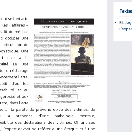
Texte
ent se font acte
Bibliog
 les « affaires »,
L’exper
sitôt du médical
 ici occuper une
’articulation du
chiatrique. Une
ert face à la
ilité. Le juge
nder un éclairage
ncernent l’acte,
élit—d’où les
sabilité et au
gerosité et aux
autre, dans l’acte
ueillir la parole du prévenu et/ou des victimes, de
e la présence d’une pathologie mentale,
dibilité des déclarations des victimes. Offrant ses
e, l’expert devrait se référer à une éthique et à une