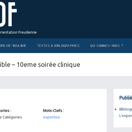
Orientation Freudienne
OREXIE-BOULIMIE
TEXTES & BIBLIOGRAPHIES
QUI SOMMES-NOUS ?
ible – 10eme soirée clinique
Publié
Bibliog
ories :
Mots-Clefs :
L’exper
e Catégories
expertise