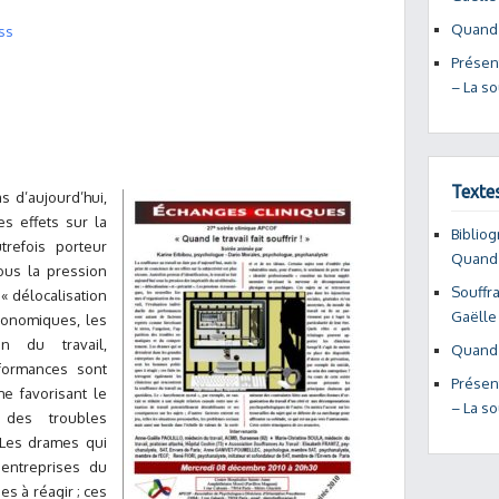
Quand l
ss
Présen
– La s
Texte
s d’aujourd’hui,
s effets sur la
Bibliog
trefois porteur
Quand l
 sous la pression
Souffra
« délocalisation
Gaëlle
économiques, les
on du travail,
Quand l
rformances sont
Présen
e favorisant le
– La s
n des troubles
Les drames qui
entreprises du
s à réagir ; ces