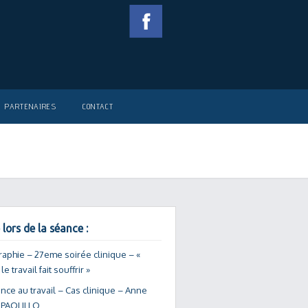
PARTENAIRES
CONTACT
 lors de la séance :
raphie – 27eme soirée clinique – «
e travail fait souffrir »
nce au travail – Cas clinique – Anne
 PAOLILLO