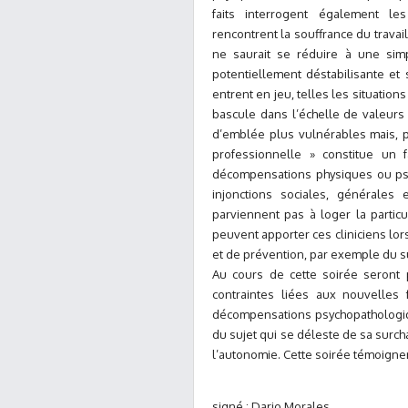
faits interrogent également les
rencontrent la souffrance du travai
ne saurait se réduire à une simp
potentiellement déstabilisante et
entrent en jeu, telles les situatio
bascule dans l’échelle de valeurs 
d’emblée plus vulnérables mais, p
professionnelle » constitue un 
décompensations physiques ou psy
injonctions sociales, générale
parviennent pas à loger la particu
peuvent apporter ces cliniciens lors
et de prévention, par exemple du su
Au cours de cette soirée seront
contraintes liées aux nouvelles 
décompensations psychopathologique
du sujet qui se déleste de sa surch
l’autonomie. Cette soirée témoigne
signé : Dario Morales