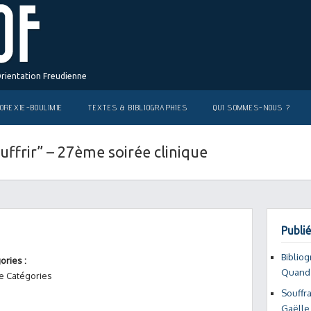
Orientation Freudienne
OREXIE-BOULIMIE
TEXTES & BIBLIOGRAPHIES
QUI SOMMES-NOUS ?
ouffrir” – 27ème soirée clinique
Publié
Bibliog
ories :
Quand l
e Catégories
Souffra
Gaëlle