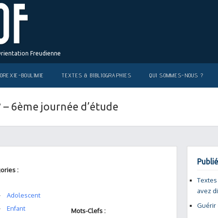
Orientation Freudienne
OREXIE-BOULIMIE
TEXTES & BIBLIOGRAPHIES
QUI SOMMES-NOUS ?
? – 6ème journée d’étude
Publié
ories :
Textes
avez d
Adolescent
Guérir
Enfant
Mots-Clefs :