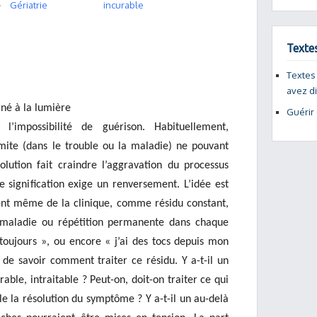
Gériatrie
incurable
Texte
Textes
avez d
iné à la lumière
Guérir
 l’impossibilité de guérison. Habituellement,
limite (dans le trouble ou la maladie) ne pouvant
olution fait craindre l’aggravation du processus
e signification exige un renversement. L’idée est
ent même de la clinique, comme résidu constant,
a maladie ou répétition permanente dans chaque
 toujours », ou encore « j’ai des tocs depuis mon
 de savoir comment traiter ce résidu. Y a-t-il un
ble, intraitable ? Peut-on, doit-on traiter ce qui
le la résolution du symptôme ? Y a-t-il un au-delà