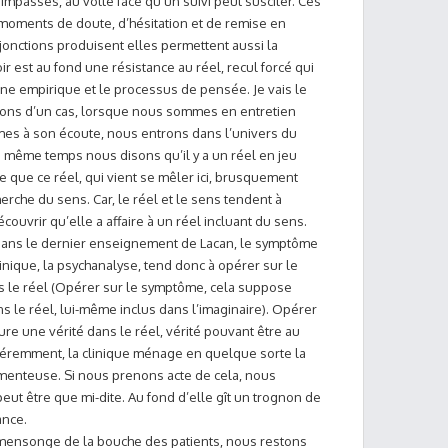
x impasses, au volte face qu’un suivi peut susciter. Ces
moments de doute, d’hésitation et de remise en
sjonctions produisent elles permettent aussi la
oir est au fond une résistance au réel, recul forcé qui
ine empirique et le processus de pensée. Je vais le
lons d’un cas, lorsque nous sommes en entretien
es à son écoute, nous entrons dans l’univers du
n même temps nous disons qu’il y a un réel en jeu
e que ce réel, qui vient se mêler ici, brusquement
erche du sens. Car, le réel et le sens tendent à
découvrir qu’elle a affaire à un réel incluant du sens.
, dans le dernier enseignement de Lacan, le symptôme
clinique, la psychanalyse, tend donc à opérer sur le
s le réel (Opérer sur le symptôme, cela suppose
s le réel, lui-même inclus dans l’imaginaire). Opérer
re une vérité dans le réel, vérité pouvant être au
féremment, la clinique ménage en quelque sorte la
ité menteuse. Si nous prenons acte de cela, nous
ut être que mi-dite. Au fond d’elle gît un trognon de
ance.
mensonge de la bouche des patients, nous restons