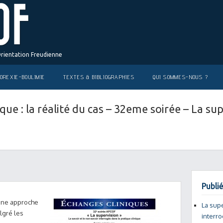
Orientation Freudienne
OREXIE-BOULIMIE
TEXTES & BIBLIOGRAPHIES
QUI SOMMES-NOUS ?
que : la réalité du cas – 32eme soirée – La sup
Publié
 une approche
La supe
lgré les
interro