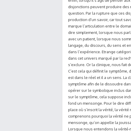
enfin, lorsqu’il s’agit de penser au
disjonctions peuvent produire des 
question. Par la rupture que ces di
production d’un savoir, car tout sav
marque l’articulation entre le doma
dire simplement, lorsque nous par
avec un patient, lorsque nous somm
langage, du discours, du sens et e
dans l’expérience. Etrange catégori
dans cet univers marqué par la rech
s’exclure. Or la clinique, nous fait 
C’est cela qui définit le symptôme
est dans le réel et il a un sens. La 
symptôme afin de le dissoudre dan
opérer sur le symbolique inclus dan
sur le symptôme, cela suppose inclu
fond un mensonge. Pour le dire dif
place où s’inscrit la vérité, la vér
comprenons pourquoi la vérité ne pe
mensonge, qu’on appelle la jouiss
Lorsque nous entendons la vérité-