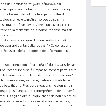
tudes de l’institution, toujours débordée par
sir, la supervision débusque le désir souvent englué
icroche vient du fait que le sujet du collectif «
oujours en être le maître ; au lieu de saisir la
sa pratique à un savoir, voire à un savoir-faire. La
isfaire de la recherche de la bonne réponse mais de
 question.
rrogés dans la pratique clinique ; mais on aurait pu
ue apprend par la réalité du cas ? » Ce qui est une
n nécessaire de la pratique et de la formation du
de son orientation, c’est la réalité du cas. Or si le cas
, il peut conduire aussi à l’impasse, menant parfois aux
de la bonne distance, faute de boussole. Pourquoi ?
ction (nécessaire, salutaire, parfois contradictoire,
et de la théorie. Plusieurs situations me viennent à
e nos propos à un patient, d’interpréter ou de penser à
orsqu’il s’agit de dire quelque chose de notre place du
thèse, dans les échanges avec d’autres collègues,