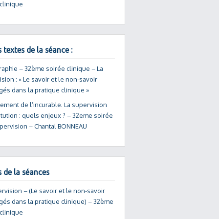
clinique
 textes de la séance :
raphie – 32ème soirée clinique – La
sion : « Le savoir et le non-savoir
gés dans la pratique clinique »
tement de l’incurable. La supervision
itution : quels enjeux ? – 32eme soirée
upervision – Chantal BONNEAU
s de la séances
rvision – (Le savoir et le non-savoir
gés dans la pratique clinique) – 32ème
clinique