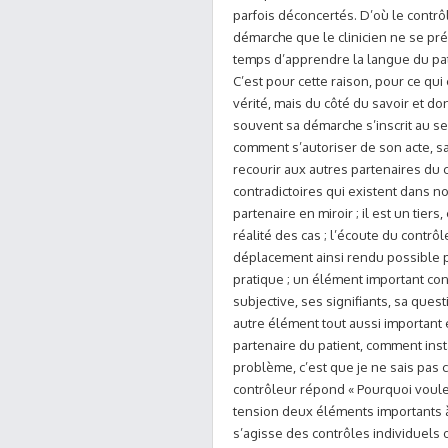
parfois déconcertés. D’où le contrôle
démarche que le clinicien ne se pré
temps d’apprendre la langue du patie
C’est pour cette raison, pour ce qui
vérité, mais du côté du savoir et don
souvent sa démarche s’inscrit au sei
comment s’autoriser de son acte, sa
recourir aux autres partenaires du c
contradictoires qui existent dans no
partenaire en miroir ; il est un tiers,
réalité des cas ; l’écoute du contrôl
déplacement ainsi rendu possible 
pratique ; un élément important con
subjective, ses signifiants, sa quest
autre élément tout aussi important 
partenaire du patient, comment instal
problème, c’est que je ne sais pas c
contrôleur répond « Pourquoi voule
tension deux éléments importants à s
s’agisse des contrôles individuels o