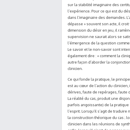
sur la stabilité imaginaire des certi
l’expérience. Pour ce qui est du dé
dans l’imaginaire des demandes. L’an
dépasse » souvent son acte, il croit t
dimension du désir en jeu, il ramène 
supervision ne saurait alors se sat
l’émergence de la question comme
Le savoir et le non-savoir sont inte
également dire : « comment la cliniq
autre façon d’aborder la conjonctio
clinicien.
Ce qui fonde la pratique, le principe 
est au cœur de l’action du clinicien
dérives, faute de repérages, faute 
La réalité du cas, produit une disjon
parfois angoissante) de la pratique 
l’esprit. Lorsqu’il s’agit de traduir
la construction théorique du cas ; l
clinicien dans les réunions de syn