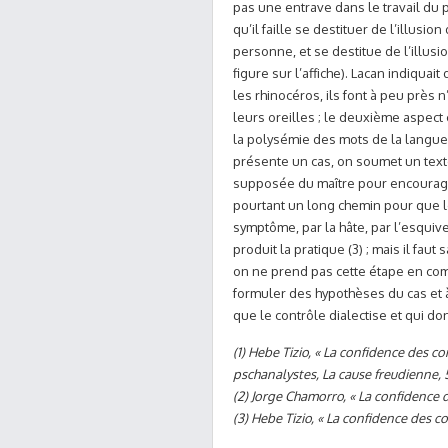
pas une entrave dans le travail du p
qu’il faille se destituer de l’illusio
personne, et se destitue de l’illusi
figure sur l’affiche). Lacan indiqua
les rhinocéros, ils font à peu près n
leurs oreilles ; le deuxième aspect
la polysémie des mots de la langue 
présente un cas, on soumet un texte, 
supposée du maître pour encourager 
pourtant un long chemin pour que l
symptôme, par la hâte, par l’esquive
produit la pratique (3) ; mais il fau
on ne prend pas cette étape en comp
formuler des hypothèses du cas et 
que le contrôle dialectise et qui do
(1) Hebe Tizio, « La confidence des c
pschanalystes, La cause freudienne, 
(2) Jorge Chamorro, « La confidence d
(3) Hebe Tizio, « La confidence des co