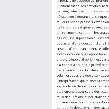
impératifs de l’époque qui prônent
l’uniformisation des pratiques, le di
pensée, l’idéal des bonnes pratiqu
l’évaluation à outrance, la clinique 
toujours bonne presse. L’extension
de la parole s’est généralisée, les c
les institutions sollicitent les anal
assurer une supervision ou un cont
l’occasion d’une question, d’une i
crise ou d’un remaniement. Le colle
à cette occasion que l’opposition – 
entre pratique et théorie n’est pas u
s’autoriser à parler à la première p
partenaire auprès du patient, se sou
cela n’est possible que si le « supe
l’interprétation, qui relance la prat
espace troué de savoir qui permet à
pleinement responsable des actes q
faudrait plutôt dire super-audition, e
un sens large. Prenons le cas du savo
donc sur le déplacement des savoir