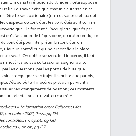
atient, ni dans la réflexion du clinicien ; cela suppose
n d’un lieu du savoir afin que chacun s’autorise en sa
on d’être le seul partenaire (un mot sur le tableau qui
it deux aspects du contrôle : les contrôlés sont comme
’importe quoi, ils foncent à l’aveuglette, guidés par
 est qu’il faut jouer de l’équivoque, du malentendu, de
du contrôlé pour interpréter. En contrôle, on
il faut un contrôleur qui ne s’identifie à la place
le travail. On oublie souvent le rhinocéros, il faut
e rhinocéros puisse se laisser enseigner par le
, par les questions, par les points de buté que
t savoir accompagner son trajet. Il semble que parfois,
te, l’étape où le rhinocéros praticien parvient à
à situer ces changements de position ; ces moments
nne un orientation au travail du contrôlé.
ontrôleurs », La formation entre Guillemets des
52, novembre 2002, Paris., pg 124
es contrôleurs », op.cit., pg 130
ntrôleurs », op.cit., pg 127