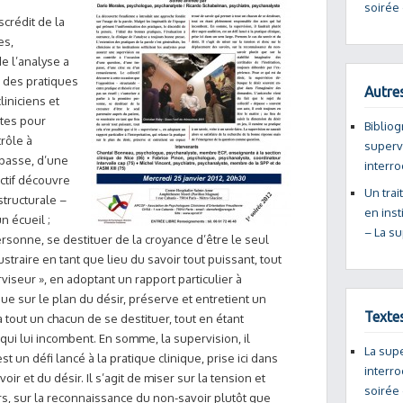
soirée 
scrédit de la
es,
de l’analyse a
 des pratiques
Autres
liniciens et
ystes pour
Bibliog
rôle à
supervi
mpasse, d’une
interro
ctif découvre
Un trai
structurale –
en inst
n écueil ;
– La s
ersonne, se destituer de la croyance d’être le seul
straire en tant que lieu du savoir tout puissant, tout
rviseur », en adoptant un rapport particulier à
ique sur le plan du désir, préserve et entretient un
Texte
 tout un chacun de se destituer, tout en étant
ui lui incombent. En somme, la supervision, il
La supe
st un défi lancé à la pratique clinique, prise ici dans
interro
ir et du désir. Il s’agit de miser sur la tension et
soirée 
s, sur la reconnaissance du non-savoir plutôt que