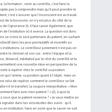
, la formation ; venir au contrôle, c’est faire la
cipite pas à comprendre mais qu’il peut prendre le
nt, c’est s’assurer que l’inconscient est au travail.
 est de la boussole, on n’y est plus du côté de la
c de l’ignorance (1). Il faut savoir également, que
n de l’institution où il exerce. La question est donc
ns se croire le seul partenaire du patient, en sachant
ollectif dans les jeux permutatifs et inventifs ou
s institutions. Le contrôleur justement n’est pas un
 entre le clinicien et son cas ; entre l’équipe et la
eur, distancé, médiatisé par le récit du contrôlé et le
permettent une nouvelle mise en perspective de la
siste à repérer chez le contrôlé sa position
ion qui l’anime, sa position quant à l’objet ; mais un
est celui de repérer comment le contrôleur se fait
le-t-il le transfert, la coupure interprétative. « Mon
omment faire avec mon patient ? » (2), à quoi le
z vous que le patient revienne ? » Je veux mettre en
ignaler dans les vicissitudes des suivis : qu’il
u en institution. Faire en sorte que le savoir ne soit