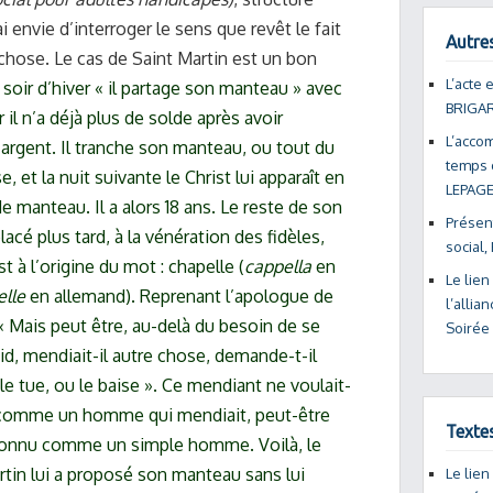
ai envie d’interroger le sens que revêt le fait
Autres
ychose. Le cas de Saint Martin est un bon
L’acte 
 soir d’hiver « il partage son manteau » avec
BRIGA
r il n’a déjà plus de solde après avoir
L’acco
argent. Il tranche son manteau, ou tout du
temps 
, et la nuit suivante le Christ lui apparaît en
LEPAG
manteau. Il a alors 18 ans. Le reste de son
Présent
acé plus tard, à la vénération des fidèles,
social,
 à l’origine du mot : chapelle (
cappella
en
Le lien
lle
en allemand). Reprenant l’apologue de
l’alli
 Mais peut être, au-delà du besoin de se
Soirée
roid, mendiait-il autre chose, demande-t-il
le tue, ou le baise ». Ce mendiant ne voulait-
u comme un homme qui mendiait, peut-être
Texte
econnu comme un simple homme. Voilà, le
rtin lui a proposé son manteau sans lui
Le lien