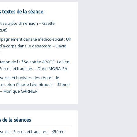
 textes de la séance :
et sa triple dimension – Gaëlle
RDIS
mpagnement dans le médico-social : Un
d’a-corps dans le désaccord – David
E
ation de la 35e soirée APCOF : Le lien
 Forces et fragilités – Dario MORALES
 social et l’univers des règles de
ance selon Claude Lévi-Strauss – 35eme
 – Monique GARNIER
s de la séances
 social : Forces et fragilités – 35ème