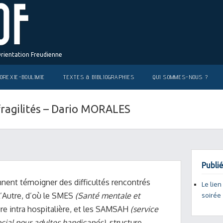
Orientation Freudienne
OREXIE-BOULIMIE
TEXTES & BIBLIOGRAPHIES
QUI SOMMES-NOUS ?
 fragilités – Dario MORALES
Publié
ennent témoigner des difficultés rencontrés
Le lien
 l’Autre, d’où le SMES
(Santé mentale et
soirée
ure intra hospitalière, et les SAMSAH
(service
al pour adultes handicapés)
, structure