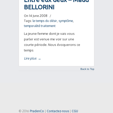
BELLORINI
On 14 June 2008
/
Tags:
le temps du désir
,
symptôme
,
temporalité traitement
La jeune femme dont je vais vous
parler est venue me voir sur une
courte période. Nous évoquerons ce
temps
Lire plus
→
Back to Top
© 2016
PradenCo
|
Contactez-nous
|
CGU