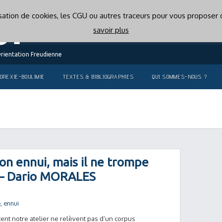
lisation de cookies, les CGU ou autres traceurs pour vous proposer d
savoir plus
Orientation Freudienne
OREXIE-BOULIMIE
TEXTES & BIBLIOGRAPHIES
QUI SOMMES-NOUS ?
on ennui, mais il ne trompe
» – Dario MORALES
e
,
ennui
tent notre atelier ne relèvent pas d’un corpus