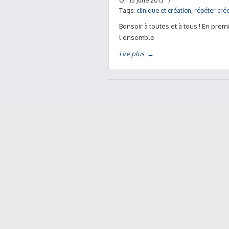
On 15 June 2013
/
Tags:
clinique et création
,
répéter cré
Bonsoir à toutes et à tous ! En prem
l’ensemble
Lire plus
→