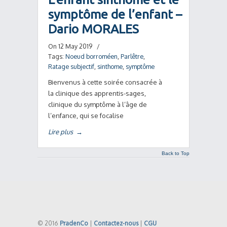
symptôme de l’enfant –
Dario MORALES
On 12 May 2019
/
Tags:
Noeud borroméen
,
Parlêtre
,
Ratage subjectif
,
sinthome
,
symptôme
Bienvenus à cette soirée consacrée à
la clinique des apprentis-sages,
clinique du symptôme à l’âge de
l’enfance, qui se focalise
Lire plus
→
Back to Top
© 2016
PradenCo
|
Contactez-nous
|
CGU