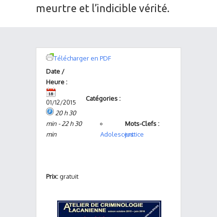
meurtre et l’indicible vérité.
Télécharger en PDF
Date /
Heure :
Catégories :
01/12/2015
20 h 30
min - 22 h 30
Mots-Clefs :
min
Adolescent
justice
Prix:
gratuit