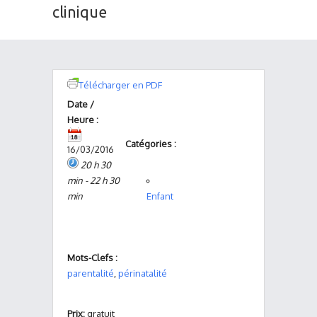
clinique
Télécharger en PDF
Date /
Heure :
Catégories :
16/03/2016
20 h 30
min - 22 h 30
min
Enfant
Mots-Clefs :
parentalité
,
périnatalité
Prix:
gratuit